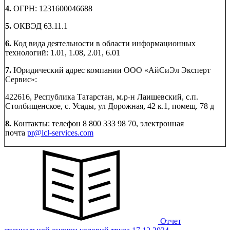
4.
ОГРН: 1231600046688
5.
ОКВЭД 63.11.1
6.
Код вида деятельности в области информационных
технологий: 1.01, 1.08, 2.01, 6.01
7.
Юридический адрес компании ООО «АйСиЭл Эксперт
Сервис»:
422616, Республика Татарстан, м.р-н Лаишевский, с.п.
Столбищенское, с. Усады, ул Дорожная, 42 к.1, помещ. 78 д
8.
Контакты:
телефон 8 800 333 98 70, электронная
почта
pr@icl-services.com
Отчет