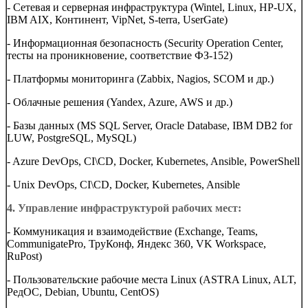
- Сетевая и серверная инфраструктура (Wintel, Linux, HP-UX,
IBM AIX, Континент, VipNet, S-terra, UserGate)
- Информационная безопасность (Security Operation Center,
тесты на проникновение, соответствие ФЗ-152)
- Платформы мониторинга (Zabbix, Nagios, SCOM и др.)
- Облачные решения (Yandex, Azure, AWS и др.)
- Базы данных (MS SQL Server, Oracle Database, IBM DB2 for
LUW, PostgreSQL, MySQL)
- Azure DevOps, CI\CD, Docker, Kubernetes, Ansible, PowerShell
- Unix DevOps, CI\CD, Docker, Kubernetes, Ansible
4.
Управление инфраструктурой рабочих мест:
- Коммуникация и взаимодействие (Exchange, Teams,
CommunigatePro, ТруКонф, Яндекс 360, VK Workspace,
RuPost)
- Пользовательские рабочие места Linux (ASTRA Linux, ALT,
РедОС, Debian, Ubuntu, CentOS)