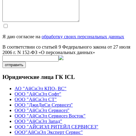
Я даю согласие на
обработку своих персональных данных
В соответствии со статьей 9 Федерального закона от 27 июля
2006 г. N 152-ФЗ «О персональных данных»
отправить
Юридические лица ГК ICL
АО "АйСиЭл КПО- ВС"
ООО "АйСиЭл Софт"
ООО "АйСиЭл СТ"
ООО "ДжиДиСи Сервисез"
ООО "АйСиЭл Сервисез"
ООО "АйСиЭл Сервисез Восток"
ООО "АйСиЭл Запад"
ООО "АЙСИЭЛ РИТЕЙЛ СЕРВИСЕЗ"
ООО"АйСиЭл Эксперт Сервис"