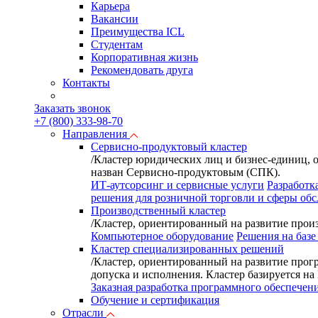
Карьера
Вакансии
Преимущества ICL
Студентам
Корпоративная жизнь
Рекомендовать друга
Контакты
Заказать звонок
+7 (800) 333-98-70
Направления
Сервисно-продуктовый кластер
/
Кластер юридических лиц и бизнес-единиц, 
назван Сервисно-продуктовым (СПК).
ИТ-аутсорсинг и сервисные услуги
Разработк
решения для розничной торговли и сферы об
Производственный кластер
/
Кластер, ориентированный на развитие произ
Компьютерное оборудование
Решения на базе
Кластер специализированных решений
/
Кластер, ориентированный на развитие прог
допуска и исполнения. Кластер базируется н
Заказная разработка программного обеспечен
Обучение и сертификация
Отрасли