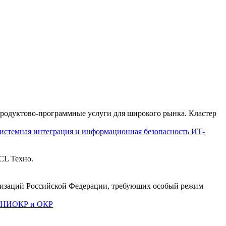
продуктово-программные услуги для широкого рынка. Кластер
истемная интеграция и информационная безопасность
ИТ-
CL Техно.
анизаций Российской Федерации, требующих особый режим
е НИОКР и ОКР