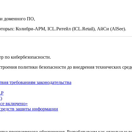
 и доменного ПО,
торых: Колибри-АРМ, ICL.Ритейл (ICL.Retail), АйСи (AISee).
р по кибербезопасности.
строения политики безопасности до внедрения технических сред
твия требованиям законодательства
LP
)
все включено»
 средств защиты информации
аботке программного обеспечения. Разрабатываем как отдельные в