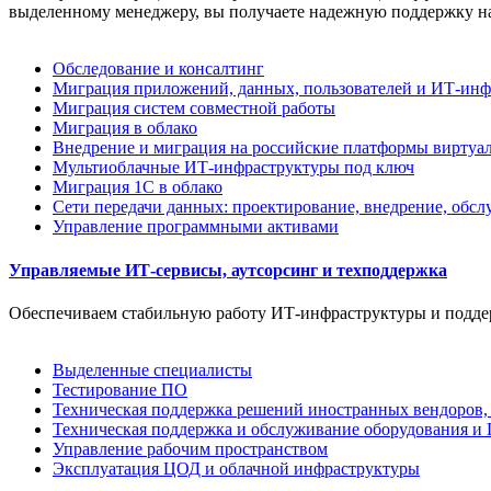
выделенному менеджеру, вы получаете надежную поддержку на 
Обследование и консалтинг
Миграция приложений, данных, пользователей и ИТ-ин
Миграция систем совместной работы
Миграция в облако
Внедрение и миграция на российские платформы виртуа
Мультиоблачные ИТ-инфраструктуры под ключ
Миграция 1С в облако
Сети передачи данных: проектирование, внедрение, обс
Управление программными активами
Управляемые ИТ-сервисы, аутсорсинг и техподдержка
Обеспечиваем стабильную работу ИТ-инфраструктуры и поддер
Выделенные специалисты
Тестирование ПО
Техническая поддержка решений иностранных вендоров,
Техническая поддержка и обслуживание оборудования и
Управление рабочим пространством
Эксплуатация ЦОД и облачной инфраструктуры