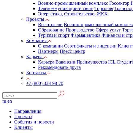
Военно-промышленный комплекс
Госсектор
Н
Телекоммуникации и связь
Торговля
Транспор
Энергетика, Строительство, ЖКХ
Проекты
Все отрасли
Военно-промышленный комплек
Образование
Производство
Сфера услуг
Торг
Туризм и спорт
Фармацевтика
Финансы и стр
Компания
О компании
Сертификаты и лицензии
Клиен
Партнеры
Пресс-центр
Карьера
Карьера
Вакансии
Преимущества ICL
Студен
Рекомендовать друга
Контакты
+7 (800) 333-98-70
ru
en
Направления
Проекты
События и новости
Клиенты