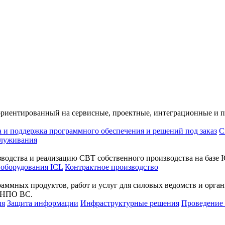
ориентированный на сервисные, проектные, интеграционные и 
а и поддержка программного обеспечения и решений под заказ
С
служивания
водства и реализацию СВТ собственного производства на базе I
 оборудования ICL
Контрактное производство
раммных продуктов, работ и услуг для силовых ведомств и орг
а НПО ВС.
ия
Защита информации
Инфраструктурные решения
Проведени