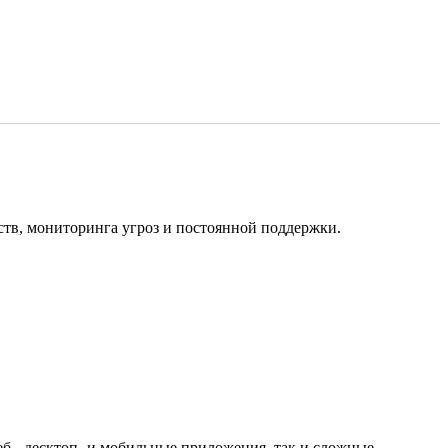
ств, мониторинга угроз и постоянной поддержки.
еб-, десктоп- и мобильные приложения, так и сложные