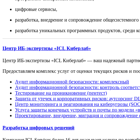
цифровые сервисы,
разработка, внедрение и сопровождение общесистемного
разработка уникальных программных продуктов, среди ко
Центр ИБ-экспертизы «ICL Киберлаб»
Центр ИБ-экспертизы «ICL Киберлаб» — ваш надежный партне
Предоставляем комплекс услуг от оценки текущих рисков и по
Аудит информационной безопасности: комплексный
Аудит информационной безопасности: контроль соответс
Тестирование на проникновение (пентест)
Защита от утечек и корпоративных рисков: аутсорсинг D
Центр мониторинга и реагирования на киберугрозы (SOC
Услуга защиты конечных устройств и почты по модели «
Проектирование, внедрение, миграция и сопровождение
Разработка цифровых решений
Компания ICL Services более 16 лет оказывает услуги по разр