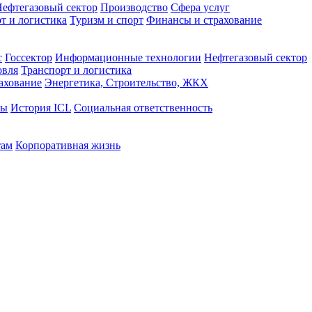
ефтегазовый сектор
Производство
Сфера услуг
т и логистика
Туризм и спорт
Финансы и страхование
с
Госсектор
Информационные технологии
Нефтегазовый сектор
овля
Транспорт и логистика
ахование
Энергетика, Строительство, ЖКХ
ты
История ICL
Социальная ответственность
там
Корпоративная жизнь