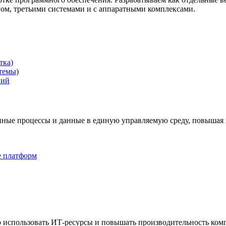
гом, третьими системами и с аппаратными комплексами.
тка)
темы)
ний
нные процессы и данные в единую управляемую среду, повышая 
e платформ
 использовать ИТ-ресурсы и повышать производительность ком