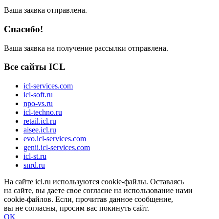
Ваша заявка отправлена.
Спасибо!
Ваша заявка на получение рассылки отправлена.
Все сайты ICL
icl-services.com
icl-soft.ru
npo-vs.ru
icl-techno.ru
retail.icl.ru
aisee.icl.ru
evo.icl-services.com
genii.icl-services.com
icl-st.ru
snrd.ru
На сайте icl.ru используются cookie-файлы. Оставаясь
на сайте, вы даете свое согласие на использование нами
cookie-файлов. Если, прочитав данное сообщение,
вы не согласны, просим вас покинуть сайт.
OK