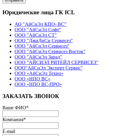
отправить
Юридические лица ГК ICL
АО "АйСиЭл КПО- ВС"
ООО "АйСиЭл Софт"
ООО "АйСиЭл СТ"
ООО "ДжиДиСи Сервисез"
ООО "АйСиЭл Сервисез"
ООО "АйСиЭл Сервисез Восток"
ООО "АйСиЭл Запад"
ООО "АЙСИЭЛ РИТЕЙЛ СЕРВИСЕЗ"
ООО"АйСиЭл Эксперт Сервис"
ООО «АйСиЭл Техно»
ООО «НПО ВС»
ООО «НПО ВС-ПРО»
ЗАКАЗАТЬ ЗВОНОК
Ваше ФИО
*
Компания
*
E-mail