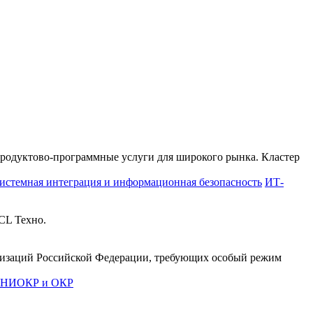
продуктово-программные услуги для широкого рынка. Кластер
истемная интеграция и информационная безопасность
ИТ-
CL Техно.
анизаций Российской Федерации, требующих особый режим
е НИОКР и ОКР