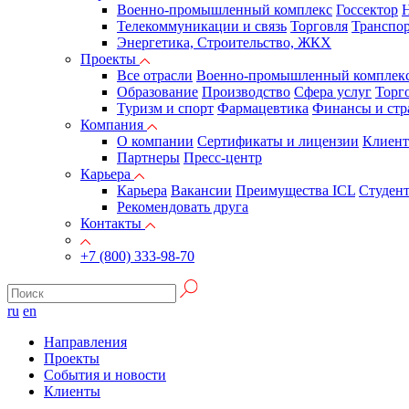
Военно-промышленный комплекс
Госсектор
Н
Телекоммуникации и связь
Торговля
Транспор
Энергетика, Строительство, ЖКХ
Проекты
Все отрасли
Военно-промышленный комплек
Образование
Производство
Сфера услуг
Торг
Туризм и спорт
Фармацевтика
Финансы и стр
Компания
О компании
Сертификаты и лицензии
Клиен
Партнеры
Пресс-центр
Карьера
Карьера
Вакансии
Преимущества ICL
Студен
Рекомендовать друга
Контакты
+7 (800) 333-98-70
ru
en
Направления
Проекты
События и новости
Клиенты