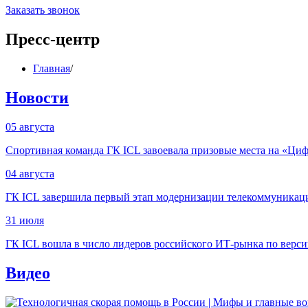
Заказать звонок
Пресс-центр
Главная
/
Новости
05 августа
Спортивная команда ГК ICL завоевала призовые места на «Ци
04 августа
ГК ICL завершила первый этап модернизации телекоммуникац
31 июля
ГК ICL вошла в число лидеров российского ИТ-рынка по вер
Видео