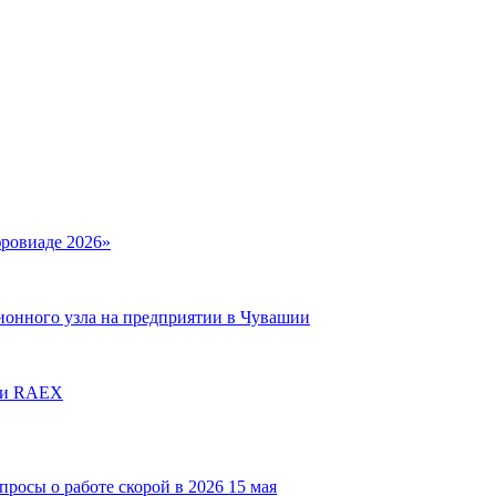
фровиаде 2026»
ионного узла на предприятии в Чувашии
сии RAEX
15 мая