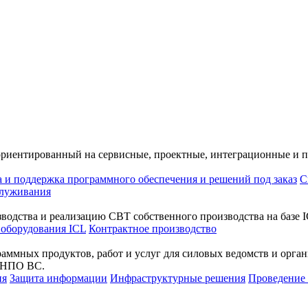
ориентированный на сервисные, проектные, интеграционные и 
а и поддержка программного обеспечения и решений под заказ
С
служивания
водства и реализацию СВТ собственного производства на базе I
 оборудования ICL
Контрактное производство
раммных продуктов, работ и услуг для силовых ведомств и орг
а НПО ВС.
ия
Защита информации
Инфраструктурные решения
Проведени