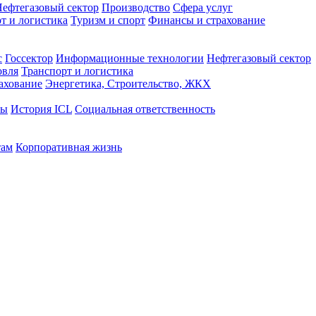
ефтегазовый сектор
Производство
Сфера услуг
т и логистика
Туризм и спорт
Финансы и страхование
с
Госсектор
Информационные технологии
Нефтегазовый сектор
овля
Транспорт и логистика
ахование
Энергетика, Строительство, ЖКХ
ты
История ICL
Социальная ответственность
там
Корпоративная жизнь