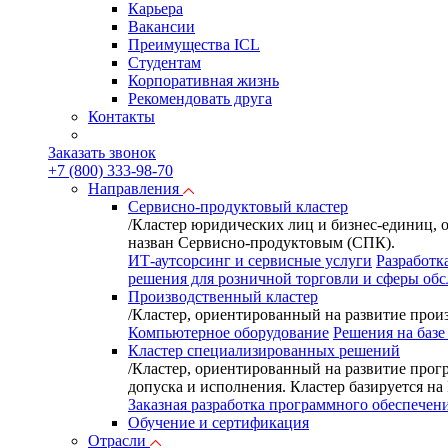
Карьера
Вакансии
Преимущества ICL
Студентам
Корпоративная жизнь
Рекомендовать друга
Контакты
Заказать звонок
+7 (800) 333-98-70
Направления
Сервисно-продуктовый кластер
/
Кластер юридических лиц и бизнес-единиц, 
назван Сервисно-продуктовым (СПК).
ИТ-аутсорсинг и сервисные услуги
Разработк
решения для розничной торговли и сферы об
Производственный кластер
/
Кластер, ориентированный на развитие произ
Компьютерное оборудование
Решения на базе
Кластер специализированных решений
/
Кластер, ориентированный на развитие прог
допуска и исполнения. Кластер базируется н
Заказная разработка программного обеспечен
Обучение и сертификация
Отрасли