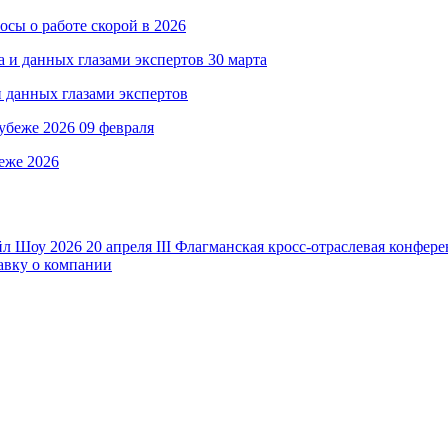
сы о работе скорой в 2026
30 марта
и данных глазами экспертов
09 февраля
еже 2026
йл Шоу 2026
20
апреля
III Флагманская кросс-отраслевая конфе
авку о компании