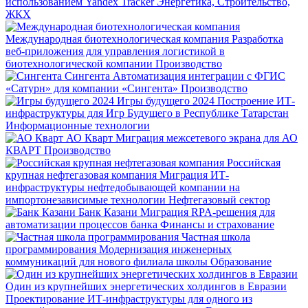
использованием Yandex Tracker
Энергетика, Строительство,
ЖКХ
Международная биотехнологическая компания
Разработка
веб-приложения для управления логистикой в
биотехнологической компании
Производство
Сингента
Автоматизация интеграции с ФГИС
«Сатурн» для компании «Сингента»
Производство
Игры будущего 2024
Построение ИТ-
инфраструктуры для Игр Будущего в Республике Татарстан
Информационные технологии
АО Кварт
Миграция межсетевого экрана для АО
КВАРТ
Производство
Российская
крупная нефтегазовая компания
Миграция ИТ-
инфраструктуры нефтедобывающей компании на
импортонезависимые технологии
Нефтегазовый сектор
Банк Казани
Миграция RPA-решения для
автоматизации процессов банка
Финансы и страхование
Частная школа
программирования
Модернизация инженерных
коммуникаций для нового филиала школы
Образование
Один из крупнейших энергетических холдингов в Евразии
Проектирование ИТ-инфраструктуры для одного из