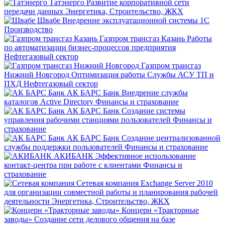
Татэнерго
Развитие корпоративной сети
передачи данных
Энергетика, Строительство, ЖКХ
Швабе
Внедрение эксплуатационной системы 1С
Производство
Газпром трансгаз Казань
Работы
по автоматизации бизнес-процессов предприятия
Нефтегазовый сектор
Газпром трансгаз
Нижний Новгород
Оптимизация работы Службы АСУ ТП и
ПХД
Нефтегазовый сектор
АК БАРС Банк
Внедрение службы
каталогов Active Directory
Финансы и страхование
АК БАРС Банк
Создание системы
управления рабочими станциями пользователей
Финансы и
страхование
АК БАРС Банк
Создание централизованной
службы поддержки пользователей
Финансы и страхование
АКИБАНК
Эффективное использование
контакт-центра при работе с клиентами
Финансы и
страхование
Сетевая компания
Exchange Server 2010
для организации совместной работы и планирования рабочей
деятельности
Энергетика, Строительство, ЖКХ
Концерн «Тракторные
заводы»
Создание сети делового общения на базе