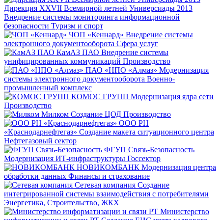
Дирекция XXVII Всемирной летней Универсиады 2013
Внедрение системы мониторинга информационной
безопасности
Туризм и спорт
ЧОП «Кеннард»
Внедрение системы
электронного документооборота
Сфера услуг
КамАЗ ПАО
Внедрение системы
унифицированных коммуникаций
Производство
ПАО «НПО «Алмаз»
Модернизация
системы электронного документооборота
Военно-
промышленный комплекс
КОМОС ГРУПП
Модернизация ядра сети
Производство
Милком
Создание ЦОД
Производство
ООО РН
«Краснодарнефтегаз»
Создание макета ситуационного центра
Нефтегазовый сектор
ФГУП Связь-Безопасность
Модернизация ИТ-инфраструктуры
Госсектор
НОВИКОМБАНК
Модернизация центра
обработки данных
Финансы и страхование
Сетевая компания
Создание
интегрированной системы взаимодействия с потребителями
Энергетика, Строительство, ЖКХ
Министерство