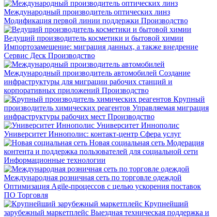
Международный производитель оптических линз
Модификация первой линии поддержки
Производство
Ведущий производитель косметики и бытовой химии
Импортозамещение: миграция данных, а также внедрение
Сервис Деск
Производство
Международный производитель автомобилей
Создание
инфраструктуры для миграции рабочих станций и
корпоративных приложений
Производство
Крупный
производитель химических реагентов
Управляемая миграция
инфраструктуры рабочих мест
Производство
Университет Иннополис
Университет Иннополис: контакт-центр
Сфера услуг
Новая социальная сеть
Модерация
контента и поддержка пользователей для социальной сети
Информационные технологии
Международная розничная сеть по торговле одеждой
Оптимизация Agile-процессов с целью ускорения поставок
ПО
Торговля
Крупнейший
зарубежный маркетплейс
Выездная техническая поддержка и