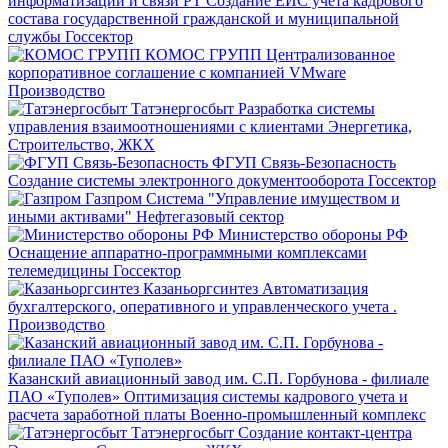
информатизации и связи РТ
Создание ЕИС учета кадрового
состава государственной гражданской и муниципальной
службы
Госсектор
КОМОС ГРУПП
Централизованное
корпоративное соглашение с компанией VMware
Производство
Татэнергосбыт
Разработка системы
управления взаимоотношениями с клиентами
Энергетика,
Строительство, ЖКХ
ФГУП Связь-Безопасность
Создание системы электронного документооборота
Госсектор
Газпром
Система "Управление имуществом и
иными активами"
Нефтегазовый сектор
Министерство обороны РФ
Оснащение аппаратно-программными комплексами
телемедицины
Госсектор
Казаньоргсинтез
Автоматизация
бухгалтерского, оперативного и управленческого учета
.
Производство
Казанский авиационный завод им. С.П. Горбунова - филиале
ПАО «Туполев»
Оптимизация системы кадрового учета и
расчета заработной платы
Военно-промышленный комплекс
Татэнергосбыт
Создание контакт-центра