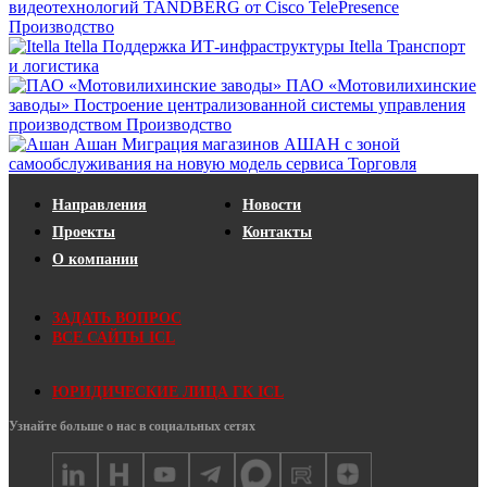
видеотехнологий TANDBERG от Cisco TelePresence
Производство
Itella
Поддержка ИТ-инфраструктуры Itella
Транспорт
и логистика
ПАО «Мотовилихинские
заводы»
Построение централизованной системы управления
производством
Производство
Ашан
Миграция магазинов АШАН с зоной
самообслуживания на новую модель сервиса
Торговля
Направления
Новости
Проекты
Контакты
О компании
ЗАДАТЬ ВОПРОС
ВСЕ САЙТЫ ICL
ЮРИДИЧЕСКИЕ ЛИЦА ГК ICL
Узнайте больше о нас в социальных сетях