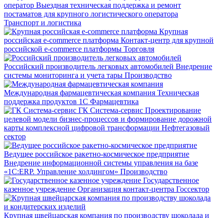
оператор
Выездная техническая поддержка и ремонт
постаматов для крупного логистического оператора
Транспорт и логистика
Крупная
российская e-commerce платформа
Контакт-центр для крупной
российской e-commerce платформы
Торговля
Российский производитель легковых автомобилей
Внедрение
системы мониторинга и учета тары
Производство
Международная фармацевтическая компания
Техническая
поддержка продуктов 1С
Фармацевтика
ГК Система-сервис
Проектирование
целевой модели бизнес-процессов и формирование дорожной
карты комплексной цифровой трансформации
Нефтегазовый
сектор
Ведущее российское ракетно-космическое предприятие
Внедрение информационной системы управления на базе
«1С:ERP. Управление холдингом»
Производство
Государственное
казенное учреждение
Организация контакт-центра
Госсектор
Крупная швейцарская компания по производству шоколада и