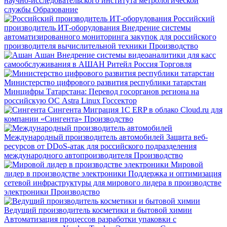
научно-исследовательского института метрологической
службы
Образование
Российский
производитель ИТ-оборудования
Внедрение системы
автоматизированного мониторинга закупок для российского
производителя вычислительной техники
Производство
Ашан
Внедрение системы видеоаналитики для касс
самообслуживания в АШАН Ритейл Россия
Торговля
Министерство цифрового развития республики татарстан
Минцифры Татарстана: Перевод госорганов региона на
российскую ОС Astra Linux
Госсектор
Сингента
Миграция 1С ERP в облако Cloud.ru для
компании «Сингента»
Производство
Международный производитель автомобилей
Защита веб-
ресурсов от DDoS-атак для российского подразделения
международного автопроизводителя
Производство
Мировой
лидер в производстве электроники
Поддержка и оптимизация
сетевой инфраструктуры для мирового лидера в производстве
электроники
Производство
Ведущий производитель косметики и бытовой химии
Автоматизация процессов разработки упаковки с