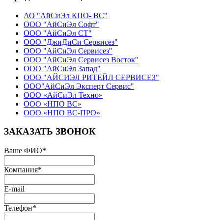
АО "АйСиЭл КПО- ВС"
ООО "АйСиЭл Софт"
ООО "АйСиЭл СТ"
ООО "ДжиДиСи Сервисез"
ООО "АйСиЭл Сервисез"
ООО "АйСиЭл Сервисез Восток"
ООО "АйСиЭл Запад"
ООО "АЙСИЭЛ РИТЕЙЛ СЕРВИСЕЗ"
ООО"АйСиЭл Эксперт Сервис"
ООО «АйСиЭл Техно»
ООО «НПО ВС»
ООО «НПО ВС-ПРО»
ЗАКАЗАТЬ ЗВОНОК
Ваше ФИО
*
Компания
*
E-mail
Телефон
*