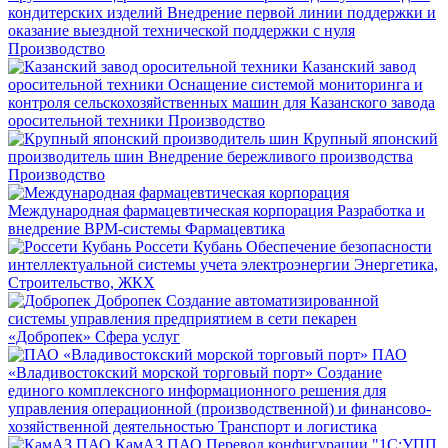
кондитерских изделий
Внедрение первой линии поддержки и
оказание выездной технической поддержки с нуля
Производство
Казанский завод
оросительной техники
Оснащение системой мониторинга и
контроля сельскохозяйственных машин для Казанского завода
оросительной техники
Производство
Крупный японский
производитель шин
Внедрение бережливого производства
Производство
Международная фармацевтическая корпорация
Разработка и
внедрение BPM-системы
Фармацевтика
Россети Кубань
Обеспечение безопасности
интеллектуальной системы учета электроэнергии
Энергетика,
Строительство, ЖКХ
Добропек
Создание автоматизированной
системы управления предприятием в сети пекарен
«Добропек»
Сфера услуг
ПАО
«Владивостокский морской торговый порт»
Создание
единого комплексного информационного решения для
управления операционной (производственной) и финансово-
хозяйственной деятельностью
Транспорт и логистика
КамАЗ ПАО
Перевод конфигурации "1С:УПП