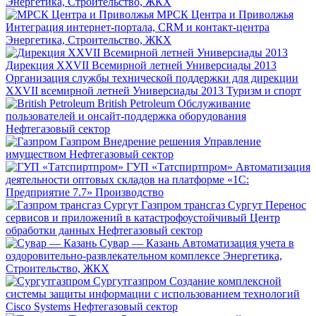
Энергетика, Строительство, ЖКХ
МРСК Центра и Приволжья
Интеграция интернет-портала, CRM и контакт-центра
Энергетика, Строительство, ЖКХ
Дирекция XXVII Всемирной летней Универсиады 2013
Организация службы технической поддержки для дирекции
XXVII всемирной летней Универсиады 2013
Туризм и спорт
British Petroleum
Обслуживание
пользователей и онсайт-поддержка оборудования
Нефтегазовый сектор
Газпром
Внедрение решения Управление
имуществом
Нефтегазовый сектор
ГУП «Татспиртпром»
Автоматизация
деятельности оптовых складов на платформе «1С:
Предприятие 7.7»
Производство
Газпром трансгаз Сургут
Перенос
сервисов и приложений в катастрофоустойчивый Центр
обработки данных
Нефтегазовый сектор
Сувар — Казань
Автоматизация учета в
оздоровительно-развлекательном комплексе
Энергетика,
Строительство, ЖКХ
Сургутгазпром
Создание комплексной
системы защиты информации с использованием технологий
Cisco Systems
Нефтегазовый сектор