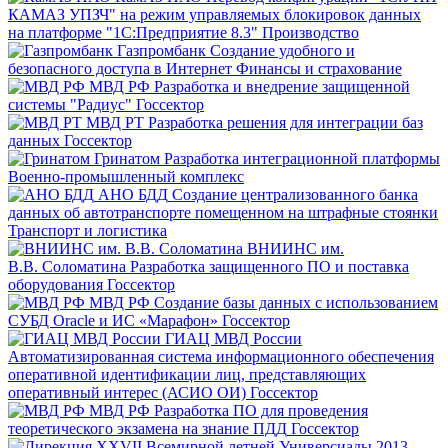
КАМАЗ УПЗЧ" на режим управляемых блокировок данных
на платформе "1С:Предприятие 8.3"
Производство
Газпромбанк
Создание удобного и
безопасного доступа в Интернет
Финансы и страхование
МВД РФ
Разработка и внедрение защищенной
системы "Радиус"
Госсектор
МВД РТ
Разработка решения для интеграции баз
данных
Госсектор
Гринатом
Разработка интеграционной платформы
Военно-промышленный комплекс
АНО БДД
Создание централизованного банка
данных об автотранспорте помещенном на штрафные стоянки
Транспорт и логистика
ВНИИНС им.
В.В. Соломатина
Разработка защищенного ПО и поставка
оборудования
Госсектор
МВД РФ
Создание базы данных с использованием
СУБД Oracle и ИС «Марафон»
Госсектор
ГИАЦ МВД России
Автоматизированная система информационного обеспечения
оперативной идентификации лиц, представляющих
оперативный интерес (АСИО ОИ)
Госсектор
МВД РФ
Разработка ПО для проведения
теоретического экзамена на знание ПДД
Госсектор