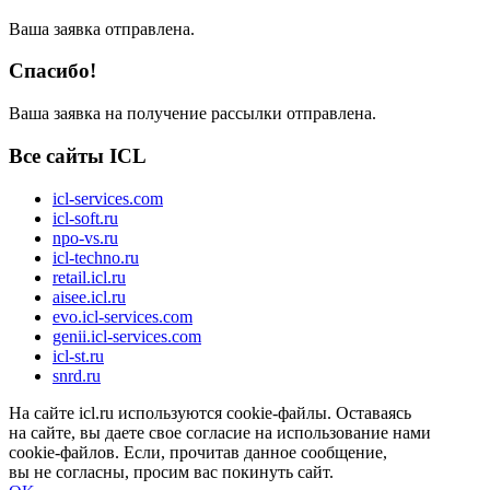
Ваша заявка отправлена.
Спасибо!
Ваша заявка на получение рассылки отправлена.
Все сайты ICL
icl-services.com
icl-soft.ru
npo-vs.ru
icl-techno.ru
retail.icl.ru
aisee.icl.ru
evo.icl-services.com
genii.icl-services.com
icl-st.ru
snrd.ru
На сайте icl.ru используются cookie-файлы. Оставаясь
на сайте, вы даете свое согласие на использование нами
cookie-файлов. Если, прочитав данное сообщение,
вы не согласны, просим вас покинуть сайт.