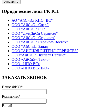
отправить
Юридические лица ГК ICL
АО "АйСиЭл КПО- ВС"
ООО "АйСиЭл Софт"
ООО "АйСиЭл СТ"
ООО "ДжиДиСи Сервисез"
ООО "АйСиЭл Сервисез"
ООО "АйСиЭл Сервисез Восток"
ООО "АйСиЭл Запад"
ООО "АЙСИЭЛ РИТЕЙЛ СЕРВИСЕЗ"
ООО"АйСиЭл Эксперт Сервис"
ООО «АйСиЭл Техно»
ООО «НПО ВС»
ООО «НПО ВС-ПРО»
ЗАКАЗАТЬ ЗВОНОК
Ваше ФИО
*
Компания
*
E-mail