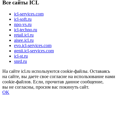
Все сайты ICL
icl-services.com
icl-soft.ru
npo-vs.ru
icl-techno.ru
retail.icl.ru
aisee.icl.ru
evo.icl-services.com
genii.icl-services.com
icl-st.ru
snrd.ru
На сайте icl.ru используются cookie-файлы. Оставаясь
на сайте, вы даете свое согласие на использование нами
cookie-файлов. Если, прочитав данное сообщение,
вы не согласны, просим вас покинуть сайт.
OK