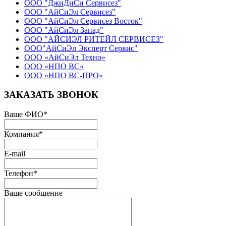
ООО "ДжиДиСи Сервисез"
ООО "АйСиЭл Сервисез"
ООО "АйСиЭл Сервисез Восток"
ООО "АйСиЭл Запад"
ООО "АЙСИЭЛ РИТЕЙЛ СЕРВИСЕЗ"
ООО"АйСиЭл Эксперт Сервис"
ООО «АйСиЭл Техно»
ООО «НПО ВС»
ООО «НПО ВС-ПРО»
ЗАКАЗАТЬ ЗВОНОК
Ваше ФИО
*
Компания
*
E-mail
Телефон
*
Ваше сообщение