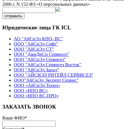
2006 г. N 152-ФЗ «О персональных данных»
отправить
Юридические лица ГК ICL
АО "АйСиЭл КПО- ВС"
ООО "АйСиЭл Софт"
ООО "АйСиЭл СТ"
ООО "ДжиДиСи Сервисез"
ООО "АйСиЭл Сервисез"
ООО "АйСиЭл Сервисез Восток"
ООО "АйСиЭл Запад"
ООО "АЙСИЭЛ РИТЕЙЛ СЕРВИСЕЗ"
ООО"АйСиЭл Эксперт Сервис"
ООО «АйСиЭл Техно»
ООО «НПО ВС»
ООО «НПО ВС-ПРО»
ЗАКАЗАТЬ ЗВОНОК
Ваше ФИО
*