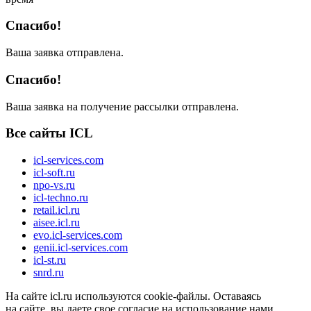
Спасибо!
Ваша заявка отправлена.
Спасибо!
Ваша заявка на получение рассылки отправлена.
Все сайты ICL
icl-services.com
icl-soft.ru
npo-vs.ru
icl-techno.ru
retail.icl.ru
aisee.icl.ru
evo.icl-services.com
genii.icl-services.com
icl-st.ru
snrd.ru
На сайте icl.ru используются cookie-файлы. Оставаясь
на сайте, вы даете свое согласие на использование нами