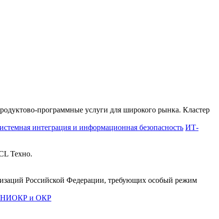
продуктово-программные услуги для широкого рынка. Кластер
истемная интеграция и информационная безопасность
ИТ-
CL Техно.
анизаций Российской Федерации, требующих особый режим
е НИОКР и ОКР