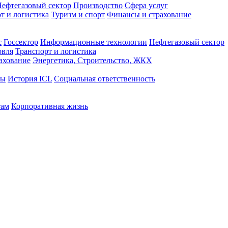
ефтегазовый сектор
Производство
Сфера услуг
т и логистика
Туризм и спорт
Финансы и страхование
с
Госсектор
Информационные технологии
Нефтегазовый сектор
овля
Транспорт и логистика
ахование
Энергетика, Строительство, ЖКХ
ты
История ICL
Социальная ответственность
там
Корпоративная жизнь