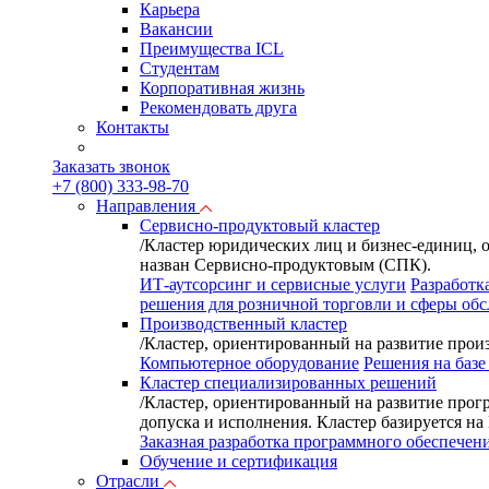
Карьера
Вакансии
Преимущества ICL
Студентам
Корпоративная жизнь
Рекомендовать друга
Контакты
Заказать звонок
+7 (800) 333-98-70
Направления
Сервисно-продуктовый кластер
/
Кластер юридических лиц и бизнес-единиц, 
назван Сервисно-продуктовым (СПК).
ИТ-аутсорсинг и сервисные услуги
Разработк
решения для розничной торговли и сферы об
Производственный кластер
/
Кластер, ориентированный на развитие произ
Компьютерное оборудование
Решения на базе
Кластер специализированных решений
/
Кластер, ориентированный на развитие прог
допуска и исполнения. Кластер базируется н
Заказная разработка программного обеспечен
Обучение и сертификация
Отрасли