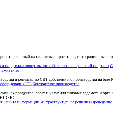
ориентированный на сервисные, проектные, интеграционные и 
а и поддержка программного обеспечения и решений под заказ
С
служивания
водства и реализацию СВТ собственного производства на базе I
 оборудования ICL
Контрактное производство
раммных продуктов, работ и услуг для силовых ведомств и орг
а НПО ВС.
ия
Защита информации
Инфраструктурные решения
Проведени