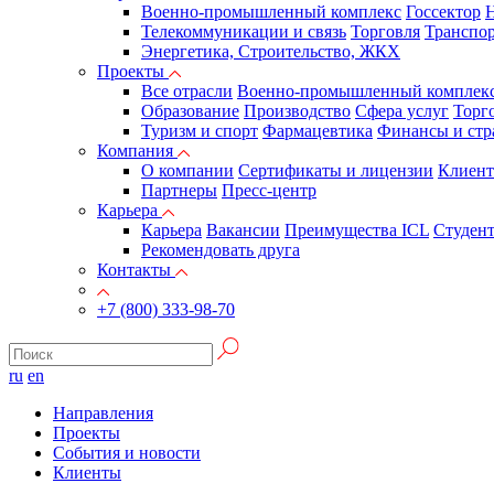
Военно-промышленный комплекс
Госсектор
Н
Телекоммуникации и связь
Торговля
Транспор
Энергетика, Строительство, ЖКХ
Проекты
Все отрасли
Военно-промышленный комплек
Образование
Производство
Сфера услуг
Торг
Туризм и спорт
Фармацевтика
Финансы и стр
Компания
О компании
Сертификаты и лицензии
Клиен
Партнеры
Пресс-центр
Карьера
Карьера
Вакансии
Преимущества ICL
Студен
Рекомендовать друга
Контакты
+7 (800) 333-98-70
ru
en
Направления
Проекты
События и новости
Клиенты