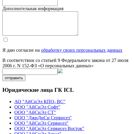
Дополнительная информация
Я даю согласие на
обработку своих персональных данных
В соответствии со статьей 9 Федерального закона от 27 июля
2006 г. N 152-ФЗ «О персональных данных»
отправить
Юридические лица ГК ICL
АО "АйСиЭл КПО- ВС"
ООО "АйСиЭл Софт"
ООО "АйСиЭл СТ"
ООО "ДжиДиСи Сервисез"
ООО "АйСиЭл Сервисез"
ООО "АйСиЭл Сервисез Восток"
ООО "АйСиЭл Запад"