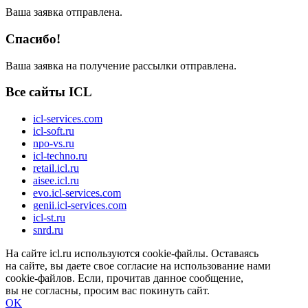
Ваша заявка отправлена.
Спасибо!
Ваша заявка на получение рассылки отправлена.
Все сайты ICL
icl-services.com
icl-soft.ru
npo-vs.ru
icl-techno.ru
retail.icl.ru
aisee.icl.ru
evo.icl-services.com
genii.icl-services.com
icl-st.ru
snrd.ru
На сайте icl.ru используются cookie-файлы. Оставаясь
на сайте, вы даете свое согласие на использование нами
cookie-файлов. Если, прочитав данное сообщение,
вы не согласны, просим вас покинуть сайт.
OK