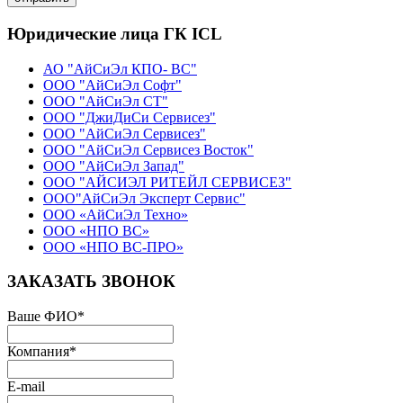
Юридические лица ГК ICL
АО "АйСиЭл КПО- ВС"
ООО "АйСиЭл Софт"
ООО "АйСиЭл СТ"
ООО "ДжиДиСи Сервисез"
ООО "АйСиЭл Сервисез"
ООО "АйСиЭл Сервисез Восток"
ООО "АйСиЭл Запад"
ООО "АЙСИЭЛ РИТЕЙЛ СЕРВИСЕЗ"
ООО"АйСиЭл Эксперт Сервис"
ООО «АйСиЭл Техно»
ООО «НПО ВС»
ООО «НПО ВС-ПРО»
ЗАКАЗАТЬ ЗВОНОК
Ваше ФИО
*
Компания
*
E-mail