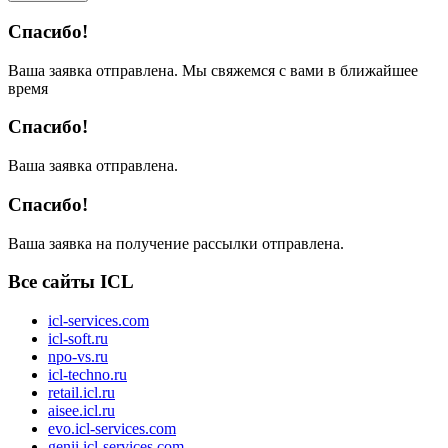
Спасибо!
Ваша заявка отправлена. Мы свяжемся с вами в ближайшее
время
Спасибо!
Ваша заявка отправлена.
Спасибо!
Ваша заявка на получение рассылки отправлена.
Все сайты ICL
icl-services.com
icl-soft.ru
npo-vs.ru
icl-techno.ru
retail.icl.ru
aisee.icl.ru
evo.icl-services.com
genii.icl-services.com