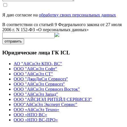
Я даю согласие на
обработку своих персональных данных
В соответствии со статьей 9 Федерального закона от 27 июля
2006 г. N 152-ФЗ «О персональных данных»
отправить
Юридические лица ГК ICL
АО "АйСиЭл КПО- ВС"
ООО "АйСиЭл Софт"
ООО "АйСиЭл СТ"
ООО "ДжиДиСи Сервисез"
ООО "АйСиЭл Сервисез"
ООО "АйСиЭл Сервисез Восток"
ООО "АйСиЭл Запад"
ООО "АЙСИЭЛ РИТЕЙЛ СЕРВИСЕЗ"
ООО"АйСиЭл Эксперт Сервис"
ООО «АйСиЭл Техно»
ООО «НПО ВС»
ООО «НПО ВС-ПРО»