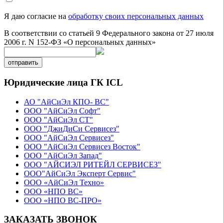
Я даю согласие на
обработку своих персональных данных
В соответствии со статьей 9 Федерального закона от 27 июля
2006 г. N 152-ФЗ «О персональных данных»
отправить
Юридические лица ГК ICL
АО "АйСиЭл КПО- ВС"
ООО "АйСиЭл Софт"
ООО "АйСиЭл СТ"
ООО "ДжиДиСи Сервисез"
ООО "АйСиЭл Сервисез"
ООО "АйСиЭл Сервисез Восток"
ООО "АйСиЭл Запад"
ООО "АЙСИЭЛ РИТЕЙЛ СЕРВИСЕЗ"
ООО"АйСиЭл Эксперт Сервис"
ООО «АйСиЭл Техно»
ООО «НПО ВС»
ООО «НПО ВС-ПРО»
ЗАКАЗАТЬ ЗВОНОК