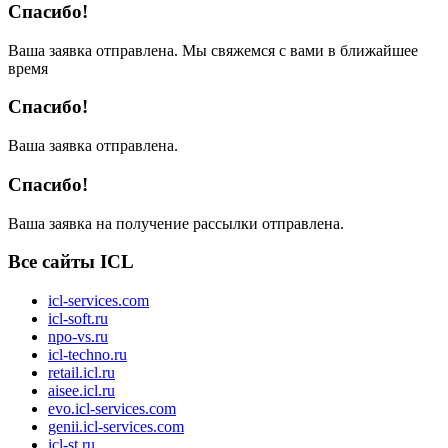
Спасибо!
Ваша заявка отправлена. Мы свяжемся с вами в ближайшее
время
Спасибо!
Ваша заявка отправлена.
Спасибо!
Ваша заявка на получение рассылки отправлена.
Все сайты ICL
icl-services.com
icl-soft.ru
npo-vs.ru
icl-techno.ru
retail.icl.ru
aisee.icl.ru
evo.icl-services.com
genii.icl-services.com
icl-st.ru