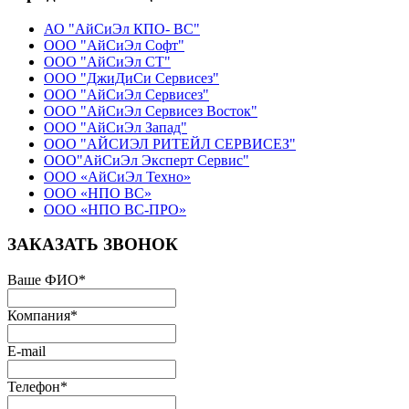
АО "АйСиЭл КПО- ВС"
ООО "АйСиЭл Софт"
ООО "АйСиЭл СТ"
ООО "ДжиДиСи Сервисез"
ООО "АйСиЭл Сервисез"
ООО "АйСиЭл Сервисез Восток"
ООО "АйСиЭл Запад"
ООО "АЙСИЭЛ РИТЕЙЛ СЕРВИСЕЗ"
ООО"АйСиЭл Эксперт Сервис"
ООО «АйСиЭл Техно»
ООО «НПО ВС»
ООО «НПО ВС-ПРО»
ЗАКАЗАТЬ ЗВОНОК
Ваше ФИО
*
Компания
*
E-mail
Телефон
*