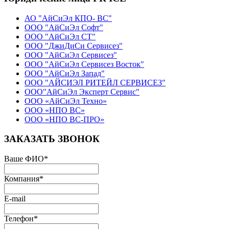
АО "АйСиЭл КПО- ВС"
ООО "АйСиЭл Софт"
ООО "АйСиЭл СТ"
ООО "ДжиДиСи Сервисез"
ООО "АйСиЭл Сервисез"
ООО "АйСиЭл Сервисез Восток"
ООО "АйСиЭл Запад"
ООО "АЙСИЭЛ РИТЕЙЛ СЕРВИСЕЗ"
ООО"АйСиЭл Эксперт Сервис"
ООО «АйСиЭл Техно»
ООО «НПО ВС»
ООО «НПО ВС-ПРО»
ЗАКАЗАТЬ ЗВОНОК
Ваше ФИО
*
Компания
*
E-mail
Телефон
*