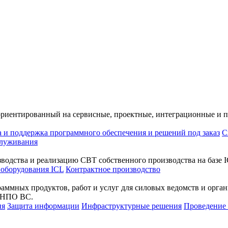
ориентированный на сервисные, проектные, интеграционные и 
а и поддержка программного обеспечения и решений под заказ
С
служивания
водства и реализацию СВТ собственного производства на базе I
 оборудования ICL
Контрактное производство
раммных продуктов, работ и услуг для силовых ведомств и орг
а НПО ВС.
ия
Защита информации
Инфраструктурные решения
Проведени