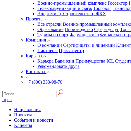
Военно-промышленный комплекс
Госсектор
Н
Телекоммуникации и связь
Торговля
Транспор
Энергетика, Строительство, ЖКХ
Проекты
Все отрасли
Военно-промышленный комплек
Образование
Производство
Сфера услуг
Торг
Туризм и спорт
Фармацевтика
Финансы и стр
Компания
О компании
Сертификаты и лицензии
Клиен
Партнеры
Пресс-центр
Карьера
Карьера
Вакансии
Преимущества ICL
Студен
Рекомендовать друга
Контакты
+7 (800) 333-98-70
ru
en
Направления
Проекты
События и новости
Клиенты