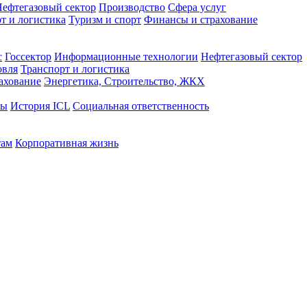
ефтегазовый сектор
Производство
Сфера услуг
т и логистика
Туризм и спорт
Финансы и страхование
с
Госсектор
Информационные технологии
Нефтегазовый сектор
овля
Транспорт и логистика
ахование
Энергетика, Строительство, ЖКХ
ты
История ICL
Социальная ответственность
там
Корпоративная жизнь