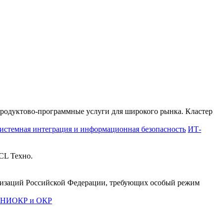
продуктово-программные услуги для широкого рынка. Кластер
истемная интеграция и информационная безопасность
ИТ-
CL Техно.
анизаций Российской Федерации, требующих особый режим
е НИОКР и ОКР