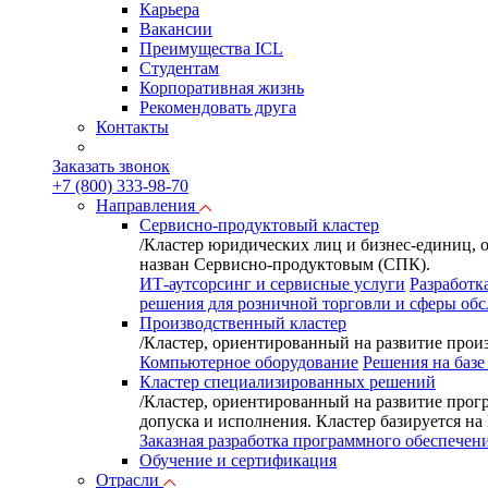
Карьера
Вакансии
Преимущества ICL
Студентам
Корпоративная жизнь
Рекомендовать друга
Контакты
Заказать звонок
+7 (800) 333-98-70
Направления
Сервисно-продуктовый кластер
/
Кластер юридических лиц и бизнес-единиц, 
назван Сервисно-продуктовым (СПК).
ИТ-аутсорсинг и сервисные услуги
Разработк
решения для розничной торговли и сферы об
Производственный кластер
/
Кластер, ориентированный на развитие произ
Компьютерное оборудование
Решения на базе
Кластер специализированных решений
/
Кластер, ориентированный на развитие прог
допуска и исполнения. Кластер базируется н
Заказная разработка программного обеспечен
Обучение и сертификация
Отрасли