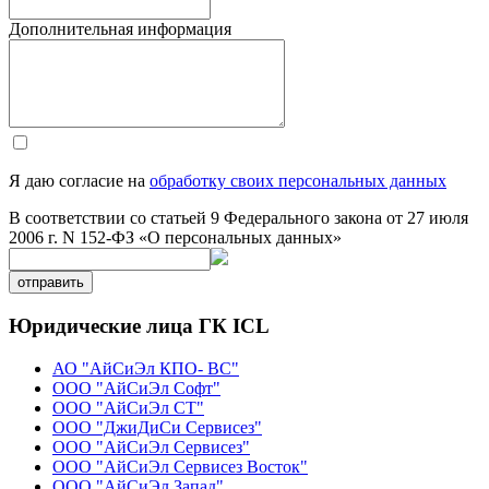
Дополнительная информация
Я даю согласие на
обработку своих персональных данных
В соответствии со статьей 9 Федерального закона от 27 июля
2006 г. N 152-ФЗ «О персональных данных»
отправить
Юридические лица ГК ICL
АО "АйСиЭл КПО- ВС"
ООО "АйСиЭл Софт"
ООО "АйСиЭл СТ"
ООО "ДжиДиСи Сервисез"
ООО "АйСиЭл Сервисез"
ООО "АйСиЭл Сервисез Восток"
ООО "АйСиЭл Запад"