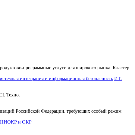
продуктово-программные услуги для широкого рынка. Кластер
истемная интеграция и информационная безопасность
ИТ-
CL Техно.
анизаций Российской Федерации, требующих особый режим
е НИОКР и ОКР