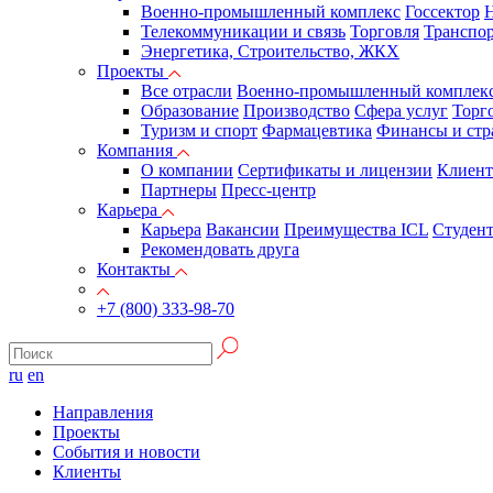
Военно-промышленный комплекс
Госсектор
Н
Телекоммуникации и связь
Торговля
Транспор
Энергетика, Строительство, ЖКХ
Проекты
Все отрасли
Военно-промышленный комплек
Образование
Производство
Сфера услуг
Торг
Туризм и спорт
Фармацевтика
Финансы и стр
Компания
О компании
Сертификаты и лицензии
Клиен
Партнеры
Пресс-центр
Карьера
Карьера
Вакансии
Преимущества ICL
Студен
Рекомендовать друга
Контакты
+7 (800) 333-98-70
ru
en
Направления
Проекты
События и новости
Клиенты