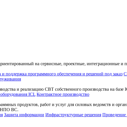
ориентированный на сервисные, проектные, интеграционные и 
а и поддержка программного обеспечения и решений под заказ
С
служивания
водства и реализацию СВТ собственного производства на базе I
 оборудования ICL
Контрактное производство
раммных продуктов, работ и услуг для силовых ведомств и орг
а НПО ВС.
ия
Защита информации
Инфраструктурные решения
Проведени