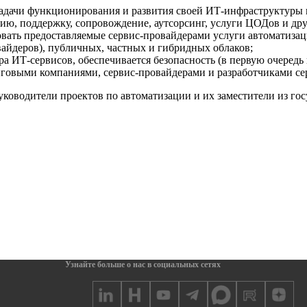
задачи функционирования и развития своей ИТ-инфраструктуры 
ию, поддержку, сопровождение, аутсорсинг, услуги ЦОДов и др
овать предоставляемые сервис-провайдерами услуги автоматизац
айдеров), публичных, частных и гибридных облаков;
а ИТ-сервисов, обеспечивается безопасность (в первую очередь 
нговыми компаниями, сервис-провайдерами и разработчиками се
ководители проектов по автоматизации и их заместители из го
Узнайте больше о нас в социальных сетях