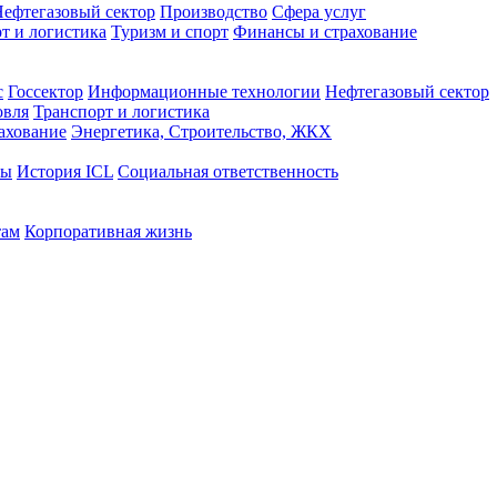
ефтегазовый сектор
Производство
Сфера услуг
т и логистика
Туризм и спорт
Финансы и страхование
с
Госсектор
Информационные технологии
Нефтегазовый сектор
овля
Транспорт и логистика
ахование
Энергетика, Строительство, ЖКХ
ты
История ICL
Социальная ответственность
там
Корпоративная жизнь