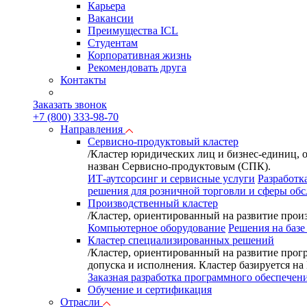
Карьера
Вакансии
Преимущества ICL
Студентам
Корпоративная жизнь
Рекомендовать друга
Контакты
Заказать звонок
+7 (800) 333-98-70
Направления
Сервисно-продуктовый кластер
/
Кластер юридических лиц и бизнес-единиц, 
назван Сервисно-продуктовым (СПК).
ИТ-аутсорсинг и сервисные услуги
Разработк
решения для розничной торговли и сферы об
Производственный кластер
/
Кластер, ориентированный на развитие произ
Компьютерное оборудование
Решения на базе
Кластер специализированных решений
/
Кластер, ориентированный на развитие прог
допуска и исполнения. Кластер базируется н
Заказная разработка программного обеспечен
Обучение и сертификация
Отрасли