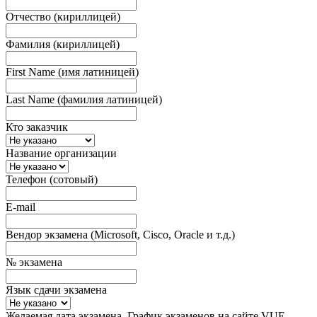
Отчество (кириллицей)
Фамилия (кириллицей)
First Name (имя латиницей)
Last Name (фамилия латиницей)
Кто заказчик
Название организации
Телефон (сотовый)
E-mail
Вендор экзамена (Microsoft, Cisco, Oracle и т.д.)
№ экзамена
Язык сдачи экзамена
Желаемая дата экзамена. График экзаменов на сайте VUE