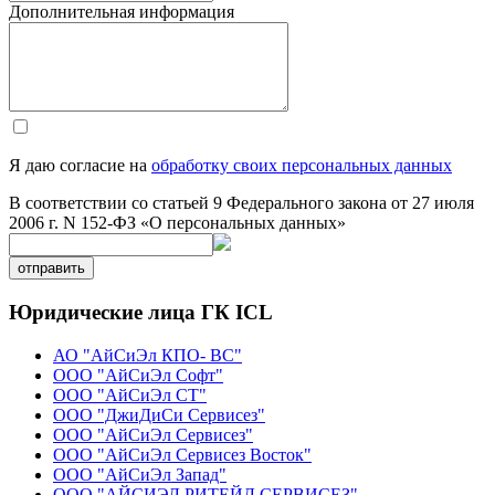
Дополнительная информация
Я даю согласие на
обработку своих персональных данных
В соответствии со статьей 9 Федерального закона от 27 июля
2006 г. N 152-ФЗ «О персональных данных»
отправить
Юридические лица ГК ICL
АО "АйСиЭл КПО- ВС"
ООО "АйСиЭл Софт"
ООО "АйСиЭл СТ"
ООО "ДжиДиСи Сервисез"
ООО "АйСиЭл Сервисез"
ООО "АйСиЭл Сервисез Восток"
ООО "АйСиЭл Запад"
ООО "АЙСИЭЛ РИТЕЙЛ СЕРВИСЕЗ"