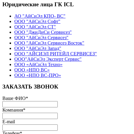
Юридические лица ГК ICL
АО "АйСиЭл КПО- ВС"
ООО "АйСиЭл Софт"
ООО "АйСиЭл СТ"
ООО "ДжиДиСи Сервисез"
ООО "АйСиЭл Сервисез"
ООО "АйСиЭл Сервисез Восток"
ООО "АйСиЭл Запад"
ООО "АЙСИЭЛ РИТЕЙЛ СЕРВИСЕЗ"
ООО"АйСиЭл Эксперт Сервис"
ООО «АйСиЭл Техно»
ООО «НПО ВС»
ООО «НПО ВС-ПРО»
ЗАКАЗАТЬ ЗВОНОК
Ваше ФИО
*
Компания
*
E-mail
Телефон
*