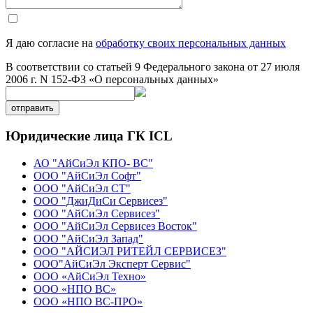
Я даю согласие на
обработку своих персональных данных
В соответствии со статьей 9 Федерального закона от 27 июля
2006 г. N 152-ФЗ «О персональных данных»
отправить
Юридические лица ГК ICL
АО "АйСиЭл КПО- ВС"
ООО "АйСиЭл Софт"
ООО "АйСиЭл СТ"
ООО "ДжиДиСи Сервисез"
ООО "АйСиЭл Сервисез"
ООО "АйСиЭл Сервисез Восток"
ООО "АйСиЭл Запад"
ООО "АЙСИЭЛ РИТЕЙЛ СЕРВИСЕЗ"
ООО"АйСиЭл Эксперт Сервис"
ООО «АйСиЭл Техно»
ООО «НПО ВС»
ООО «НПО ВС-ПРО»