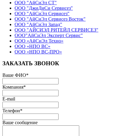
ООО "АйСиЭл СТ"
ООО "ДжиДиСи Сервисез"
ООО "АйСиЭл Сервисез"
ООО "АйСиЭл Сервисез Восток"
ООО "АйСиЭл Запад"
ООО "АЙСИЭЛ РИТЕЙЛ СЕРВИСЕЗ"
ООО"АйСиЭл Эксперт Сервис"
ООО «АйСиЭл Техно»
ООО «НПО ВС»
ООО «НПО ВС-ПРО»
ЗАКАЗАТЬ ЗВОНОК
Ваше ФИО
*
Компания
*
E-mail
Телефон
*
Ваше сообщение