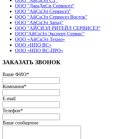
ООО "АйСиЭл СТ"
ООО "ДжиДиСи Сервисез"
ООО "АйСиЭл Сервисез"
ООО "АйСиЭл Сервисез Восток"
ООО "АйСиЭл Запад"
ООО "АЙСИЭЛ РИТЕЙЛ СЕРВИСЕЗ"
ООО"АйСиЭл Эксперт Сервис"
ООО «АйСиЭл Техно»
ООО «НПО ВС»
ООО «НПО ВС-ПРО»
ЗАКАЗАТЬ ЗВОНОК
Ваше ФИО
*
Компания
*
E-mail
Телефон
*
Ваше сообщение