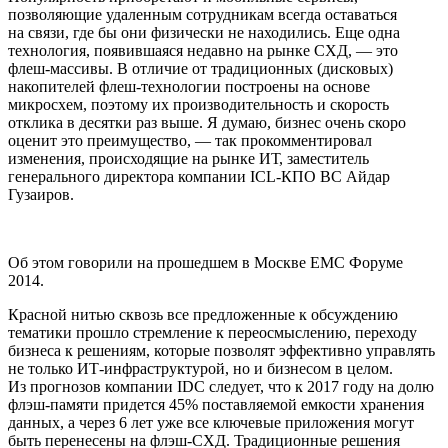
позволяющие удаленным сотрудникам всегда оставаться
на связи, где бы они физически не находились. Еще одна
технология, появившаяся недавно на рынке СХД, — это
флеш-массивы. В отличие от традиционных (дисковых)
накопителей флеш-технологии построены на основе
микросхем, поэтому их производительность и скорость
отклика в десятки раз выше. Я думаю, бизнес очень скоро
оценит это преимущество, — так прокомментировал
изменения, происходящие на рынке ИТ, заместитель
генерального директора компании ICL-КПО ВС Айдар
Гузаиров.
Об этом говорили на прошедшем в Москве ЕМС Форуме
2014.
Красной нитью сквозь все предложенные к обсуждению
тематики прошло стремление к переосмыслению, переходу
бизнеса к решениям, которые позволят эффективно управлять
не только ИТ-инфраструктурой, но и бизнесом в целом.
Из прогнозов компании IDC следует, что к 2017 году на долю
флэш-памяти придется 45% поставляемой емкости хранения
данных, а через 6 лет уже все ключевые приложения могут
быть перенесены на флэш-СХД. Традиционные решения