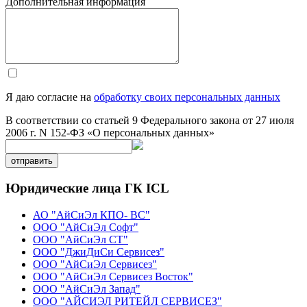
Дополнительная информация
Я даю согласие на
обработку своих персональных данных
В соответствии со статьей 9 Федерального закона от 27 июля
2006 г. N 152-ФЗ «О персональных данных»
отправить
Юридические лица ГК ICL
АО "АйСиЭл КПО- ВС"
ООО "АйСиЭл Софт"
ООО "АйСиЭл СТ"
ООО "ДжиДиСи Сервисез"
ООО "АйСиЭл Сервисез"
ООО "АйСиЭл Сервисез Восток"
ООО "АйСиЭл Запад"
ООО "АЙСИЭЛ РИТЕЙЛ СЕРВИСЕЗ"