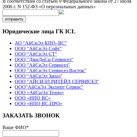
В соответствии со статьей 9 Федерального закона от 27 июля
2006 г. N 152-ФЗ «О персональных данных»
отправить
Юридические лица ГК ICL
АО "АйСиЭл КПО- ВС"
ООО "АйСиЭл Софт"
ООО "АйСиЭл СТ"
ООО "ДжиДиСи Сервисез"
ООО "АйСиЭл Сервисез"
ООО "АйСиЭл Сервисез Восток"
ООО "АйСиЭл Запад"
ООО "АЙСИЭЛ РИТЕЙЛ СЕРВИСЕЗ"
ООО"АйСиЭл Эксперт Сервис"
ООО «АйСиЭл Техно»
ООО «НПО ВС»
ООО «НПО ВС-ПРО»
ЗАКАЗАТЬ ЗВОНОК
Ваше ФИО
*