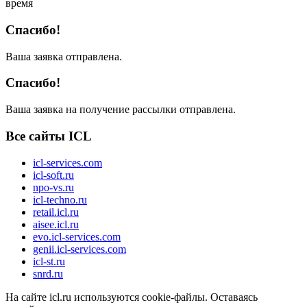
время
Спасибо!
Ваша заявка отправлена.
Спасибо!
Ваша заявка на получение рассылки отправлена.
Все сайты ICL
icl-services.com
icl-soft.ru
npo-vs.ru
icl-techno.ru
retail.icl.ru
aisee.icl.ru
evo.icl-services.com
genii.icl-services.com
icl-st.ru
snrd.ru
На сайте icl.ru используются cookie-файлы. Оставаясь