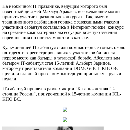
На необычном IT-празднике, ведущим которого был
известный ди-джей Махмуд Аракаев, все желающие могли
принять участие в различных конкурсах. Так, вместо
традиционного разбивания горшка с завязанными глазами
участники сабантуя состязались в Интернет-поиске, конкурс
на срезание компьютерных аксессуаров вслепую заменил
соревнования по поиску монетки в катыке.
Кульминацией IT-сабантуя стали компьютерные гонки: около
пятидесяти зарегистрировавшихся участников бились за
первое место как батыры в татарской борьбе. Абсолютным
батыром IT-сабантуя стал 15-летний Альберт Зарипов,
которому представители компаний DOMO и ICL-КПО ВС
вручили главный приз – компьютерную приставку – руль и
педали.
IТ-сабантуй прошел в рамках акции "Казань - летняя IT-
столица России", приуроченной к 15-летию компании ICL-
КПО ВС.