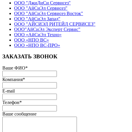
ООО "ДжиДиСи Сервисез"
ООО "АйСиЭл Сервисез"
ООО "АйСиЭл Сервисез Восток"
ООО "АйСиЭл Запад"
ООО "АЙСИЭЛ РИТЕЙЛ СЕРВИСЕЗ"
ООО"АйСиЭл Эксперт Сервис"
ООО «АйСиЭл Техно»
ООО «НПО ВС»
ООО «НПО ВС-ПРО»
ЗАКАЗАТЬ ЗВОНОК
Ваше ФИО
*
Компания
*
E-mail
Телефон
*
Ваше сообщение