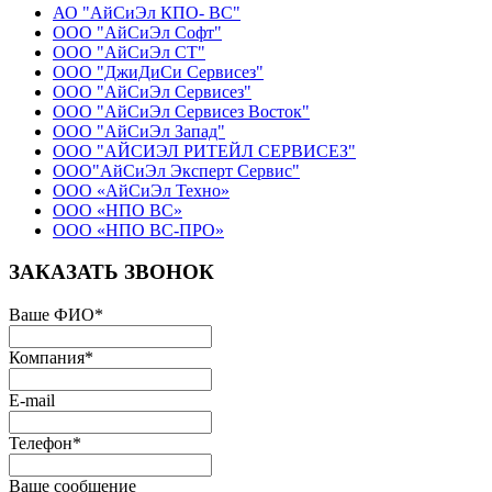
АО "АйСиЭл КПО- ВС"
ООО "АйСиЭл Софт"
ООО "АйСиЭл СТ"
ООО "ДжиДиСи Сервисез"
ООО "АйСиЭл Сервисез"
ООО "АйСиЭл Сервисез Восток"
ООО "АйСиЭл Запад"
ООО "АЙСИЭЛ РИТЕЙЛ СЕРВИСЕЗ"
ООО"АйСиЭл Эксперт Сервис"
ООО «АйСиЭл Техно»
ООО «НПО ВС»
ООО «НПО ВС-ПРО»
ЗАКАЗАТЬ ЗВОНОК
Ваше ФИО
*
Компания
*
E-mail
Телефон
*
Ваше сообщение