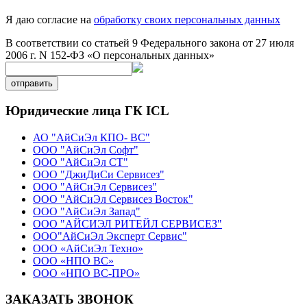
Я даю согласие на
обработку своих персональных данных
В соответствии со статьей 9 Федерального закона от 27 июля
2006 г. N 152-ФЗ «О персональных данных»
отправить
Юридические лица ГК ICL
АО "АйСиЭл КПО- ВС"
ООО "АйСиЭл Софт"
ООО "АйСиЭл СТ"
ООО "ДжиДиСи Сервисез"
ООО "АйСиЭл Сервисез"
ООО "АйСиЭл Сервисез Восток"
ООО "АйСиЭл Запад"
ООО "АЙСИЭЛ РИТЕЙЛ СЕРВИСЕЗ"
ООО"АйСиЭл Эксперт Сервис"
ООО «АйСиЭл Техно»
ООО «НПО ВС»
ООО «НПО ВС-ПРО»
ЗАКАЗАТЬ ЗВОНОК