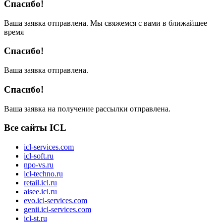
Спасибо!
Ваша заявка отправлена. Мы свяжемся с вами в ближайшее
время
Спасибо!
Ваша заявка отправлена.
Спасибо!
Ваша заявка на получение рассылки отправлена.
Все сайты ICL
icl-services.com
icl-soft.ru
npo-vs.ru
icl-techno.ru
retail.icl.ru
aisee.icl.ru
evo.icl-services.com
genii.icl-services.com
icl-st.ru