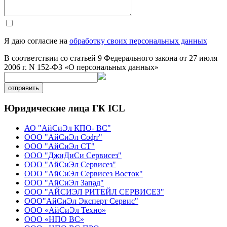
Я даю согласие на
обработку своих персональных данных
В соответствии со статьей 9 Федерального закона от 27 июля
2006 г. N 152-ФЗ «О персональных данных»
отправить
Юридические лица ГК ICL
АО "АйСиЭл КПО- ВС"
ООО "АйСиЭл Софт"
ООО "АйСиЭл СТ"
ООО "ДжиДиСи Сервисез"
ООО "АйСиЭл Сервисез"
ООО "АйСиЭл Сервисез Восток"
ООО "АйСиЭл Запад"
ООО "АЙСИЭЛ РИТЕЙЛ СЕРВИСЕЗ"
ООО"АйСиЭл Эксперт Сервис"
ООО «АйСиЭл Техно»
ООО «НПО ВС»