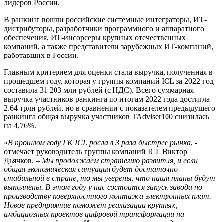
лидеров России.
В ранкинг вошли российские системные интеграторы, ИТ-
дистрибуторы, разработчики программного и аппаратного
обеспечения, ИТ-инсорсеры крупных отечественных
компаний, а также представители зарубежных ИТ-компаний,
работавших в России.
Главным критерием для оценки стала выручка, полученная в
прошедшем году, которая у группы компаний ICL за 2022 год
составила 31 203 млн рублей (с НДС). Всего суммарная
выручка участников ранкинга по итогам 2022 года достигла
2,64 трлн рублей, но в сравнении с показателем предыдущего
ранкинга общая выручка участников TAdviser100 снизилась
на 4,76%.
«
В прошлом году ГК ICL росла в 3 раза быстрее рынка
, -
отмечает руководитель группы компаний ICL Виктор
Дьячков. –
Мы продолжаем стратегию развития, и если
общая экономическая ситуация будет достаточно
стабильной в стране, то мы уверены, что наши планы будут
выполнены. В этом году у нас состоится запуск завода по
производству поверхностного монтажа электронных плат.
Новое предприятие поможет реализации крупных,
амбициозных проектов цифровой трансформации на