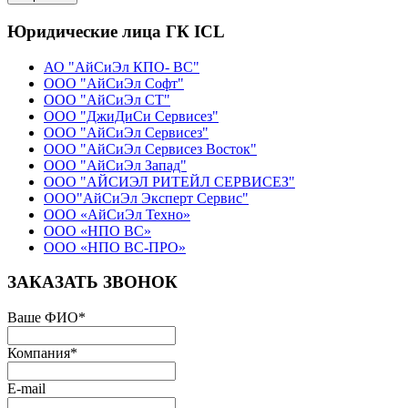
Юридические лица ГК ICL
АО "АйСиЭл КПО- ВС"
ООО "АйСиЭл Софт"
ООО "АйСиЭл СТ"
ООО "ДжиДиСи Сервисез"
ООО "АйСиЭл Сервисез"
ООО "АйСиЭл Сервисез Восток"
ООО "АйСиЭл Запад"
ООО "АЙСИЭЛ РИТЕЙЛ СЕРВИСЕЗ"
ООО"АйСиЭл Эксперт Сервис"
ООО «АйСиЭл Техно»
ООО «НПО ВС»
ООО «НПО ВС-ПРО»
ЗАКАЗАТЬ ЗВОНОК
Ваше ФИО
*
Компания
*
E-mail