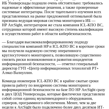
ИБ Универсиады подошли очень обстоятельно: требовались
надежные и эффективные решения, а также проверенные
системные интеграторы. После тщательного изучения всех
представленных на рынке предложений оптимальной была
признана ведущая мировая система мониторинга ИБ —
HP ArcSight, интегратором же стала компания ICL-КПО ВС,
сотрудники которой имеют высокую степень квалификации
в осуществлении работ в области кибербезопасности.
— Благодаря высококвалифицированному подходу
специалистов компаний HP и ICL-КПО ВС в короткие сроки
мы получили надежную систему оперативного
круглосуточного мониторинга, позволившую существенно
снизить риски возникновения и развития инцидентов
информационной безопасности, — отметил генеральный
директор ГУП «Центр информационных технологий РТ»
Алмаз Валиуллин.
Команда инженеров ICL-КПО ВС в крайне сжатые сроки
провела работу по внедрению системы мониторинга
информационной безопасности на базе ПО HP ArcSight сразу
в двух ЦОД Универсиады, которые фактически представляли
собой сотни единиц мультивендорного оборудования,
серверов, программного обеспечения. Менее, чем за две
недели к ArcSight было подключено более двух десятков ИТ-