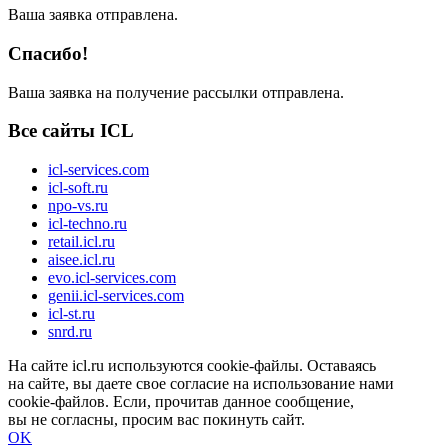
Ваша заявка отправлена.
Спасибо!
Ваша заявка на получение рассылки отправлена.
Все сайты ICL
icl-services.com
icl-soft.ru
npo-vs.ru
icl-techno.ru
retail.icl.ru
aisee.icl.ru
evo.icl-services.com
genii.icl-services.com
icl-st.ru
snrd.ru
На сайте icl.ru используются cookie-файлы. Оставаясь
на сайте, вы даете свое согласие на использование нами
cookie-файлов. Если, прочитав данное сообщение,
вы не согласны, просим вас покинуть сайт.
OK