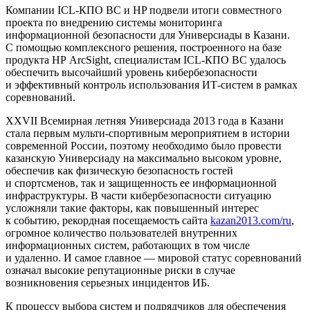
Компании ICL-КПО ВС и НP подвели итоги совместного
проекта по внедрению системы мониторинга
информационной безопасности для Универсиады в Казани.
С помощью комплексного решения, построенного на базе
продукта HP ArcSight, специалистам ICL-КПО ВС удалось
обеспечить высочайший уровень кибербезопасности
и эффективный контроль использования ИТ-систем в рамках
соревнований.
XXVII Всемирная летняя Универсиада 2013 года в Казани
стала первым мульти-спортивным мероприятием в истории
современной России, поэтому необходимо было провести
казанскую Универсиаду на максимально высоком уровне,
обеспечив как физическую безопасность гостей
и спортсменов, так и защищенность ее информационной
инфраструктуры. В части кибербезопасности ситуацию
усложняли такие факторы, как повышенный интерес
к событию, рекордная посещаемость сайта
kazan2013.com/ru
,
огромное количество пользователей внутренних
информационных систем, работающих в том числе
и удаленно. И самое главное — мировой статус соревнований
означал высокие репутационные риски в случае
возникновения серьезных инцидентов ИБ.
К процессу выбора систем и подрядчиков для обеспечения