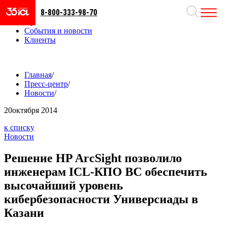
8-800-333-98-70
Направления
Проекты
События и новости
Клиенты
Главная
/
Пресс-центр
/
Новости
/
20
октября 2014
к списку
Новости
Решение HP ArcSight позволило
инженерам ICL-КПО ВС обеспечить
высочайший уровень
кибербезопасности Универсиады в
Казани