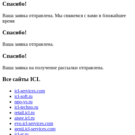
Спасибо!
Ваша заявка отправлена. Мы свяжемся с вами в ближайшее
время
Спасибо!
Ваша заявка отправлена.
Спасибо!
Ваша заявка на получение рассылки отправлена.
Все сайты ICL
icl-services.com
icl-soft.ru
npo-vs.ru
icl-techno.ru
retail.icl.ru
aisee.icl.ru
evo.icl-services.com
genii.icl-services.com
icl-st.ru