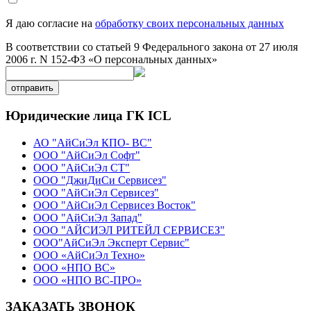
Я даю согласие на
обработку своих персональных данных
В соответствии со статьей 9 Федерального закона от 27 июля
2006 г. N 152-ФЗ «О персональных данных»
отправить
Юридические лица ГК ICL
АО "АйСиЭл КПО- ВС"
ООО "АйСиЭл Софт"
ООО "АйСиЭл СТ"
ООО "ДжиДиСи Сервисез"
ООО "АйСиЭл Сервисез"
ООО "АйСиЭл Сервисез Восток"
ООО "АйСиЭл Запад"
ООО "АЙСИЭЛ РИТЕЙЛ СЕРВИСЕЗ"
ООО"АйСиЭл Эксперт Сервис"
ООО «АйСиЭл Техно»
ООО «НПО ВС»
ООО «НПО ВС-ПРО»
ЗАКАЗАТЬ ЗВОНОК