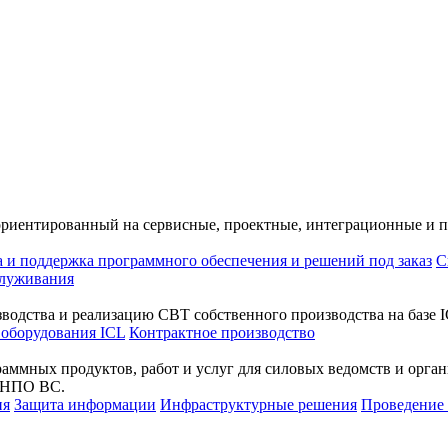
ориентированный на сервисные, проектные, интеграционные и 
а и поддержка программного обеспечения и решений под заказ
С
служивания
водства и реализацию СВТ собственного производства на базе I
 оборудования ICL
Контрактное производство
раммных продуктов, работ и услуг для силовых ведомств и орг
а НПО ВС.
ия
Защита информации
Инфраструктурные решения
Проведени