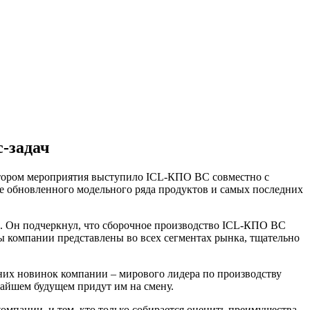
-задач
атором мероприятия выступило ICL-КПО ВС совместно с
е обновленного модельного ряда продуктов и самых последних
. Он подчеркнул, что сборочное производство ICL-КПО ВС
ы компании представлены во всех сегментах рынка, тщательно
их новинок компании – мирового лидера по производству
жайшем будущем придут им на смену.
омпании, и тем, кто только собирается оценить преимущества