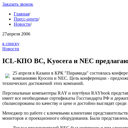
Заказать звонок
Главная
/
Пресс-центр
/
Новости
/
27
апреля 2006
к списку
Новости
ICL-КПО ВС, Kyocera и NEC предлагаю
25 апреля в Казани в КРК "Пирамида" состоялась конфе
компаниями Куосеra и NEC. Цель конференции - предлож
технических достижений этих компаний.
Персональные компьютеры RAY и ноутбуки RAYbook представи
имеет все необходимые сертификаты Госстандарта РФ и держит
сбалансированы по качеству и цене и достойно выглядят сред
Менеджер по работе с ключевыми клиентами представительств
мониторов и проекционного оборудования. Были представлены 
Доклад представителей NEC был интересен и тем слушател