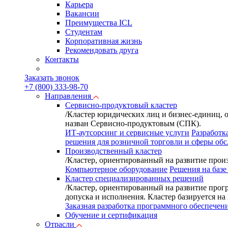
Карьера
Вакансии
Преимущества ICL
Студентам
Корпоративная жизнь
Рекомендовать друга
Контакты
Заказать звонок
+7 (800) 333-98-70
Направления
Сервисно-продуктовый кластер
/
Кластер юридических лиц и бизнес-единиц, 
назван Сервисно-продуктовым (СПК).
ИТ-аутсорсинг и сервисные услуги
Разработк
решения для розничной торговли и сферы об
Производственный кластер
/
Кластер, ориентированный на развитие произ
Компьютерное оборудование
Решения на базе
Кластер специализированных решений
/
Кластер, ориентированный на развитие прог
допуска и исполнения. Кластер базируется н
Заказная разработка программного обеспечен
Обучение и сертификация
Отрасли