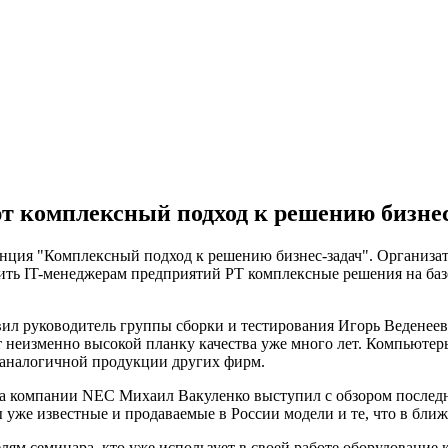
т комплексный подход к решению бизнес
ренция "Комплексный подход к решению бизнес-задач". Организ
ить IT-менеджерам предприятий РТ комплексные решения на баз
л руководитель группы сборки и тестирования Игорь Веденеев
 неизменно высокой планку качества уже много лет. Компьютер
и аналогичной продукции других фирм.
а компании NEC Михаил Вакуленко выступил с обзором последн
уже известные и продаваемые в России модели и те, что в бли
ям семинара, кто уже использует в своей работе оборудование к