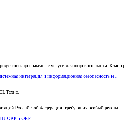
продуктово-программные услуги для широкого рынка. Кластер
истемная интеграция и информационная безопасность
ИТ-
CL Техно.
анизаций Российской Федерации, требующих особый режим
е НИОКР и ОКР