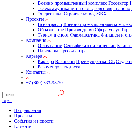
Военно-промышленный комплекс
Госсектор
Н
Телекоммуникации и связь
Торговля
Транспор
Энергетика, Строительство, ЖКХ
Проекты
Все отрасли
Военно-промышленный комплек
Образование
Производство
Сфера услуг
Торг
Туризм и спорт
Фармацевтика
Финансы и стр
Компания
О компании
Сертификаты и лицензии
Клиен
Партнеры
Пресс-центр
Карьера
Карьера
Вакансии
Преимущества ICL
Студен
Рекомендовать друга
Контакты
+7 (800) 333-98-70
ru
en
Направления
Проекты
События и новости
Клиенты