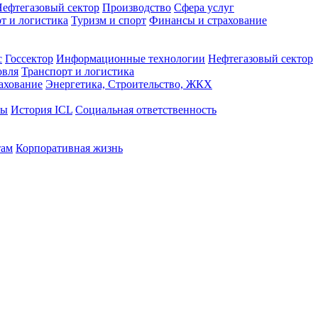
ефтегазовый сектор
Производство
Сфера услуг
т и логистика
Туризм и спорт
Финансы и страхование
с
Госсектор
Информационные технологии
Нефтегазовый сектор
овля
Транспорт и логистика
ахование
Энергетика, Строительство, ЖКХ
ты
История ICL
Социальная ответственность
там
Корпоративная жизнь