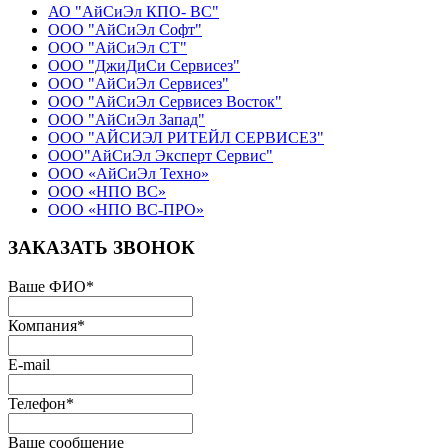
АО "АйСиЭл КПО- ВС"
ООО "АйСиЭл Софт"
ООО "АйСиЭл СТ"
ООО "ДжиДиСи Сервисез"
ООО "АйСиЭл Сервисез"
ООО "АйСиЭл Сервисез Восток"
ООО "АйСиЭл Запад"
ООО "АЙСИЭЛ РИТЕЙЛ СЕРВИСЕЗ"
ООО"АйСиЭл Эксперт Сервис"
ООО «АйСиЭл Техно»
ООО «НПО ВС»
ООО «НПО ВС-ПРО»
ЗАКАЗАТЬ ЗВОНОК
Ваше ФИО
*
Компания
*
E-mail
Телефон
*
Ваше сообщение