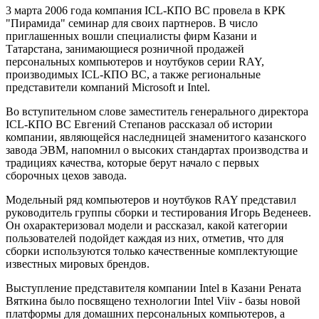
3 марта 2006 года компания ICL-КПО ВС провела в КРК
"Пирамида" семинар для своих партнеров. В число
приглашенных вошли специалисты фирм Казани и
Татарстана, занимающиеся розничной продажей
персональных компьютеров и ноутбуков серии RAY,
производимых ICL-КПО ВС, а также региональные
представители компаний Microsoft и Intel.
Во вступительном слове заместитель генерального директора
ICL-КПО ВС Евгений Степанов рассказал об истории
компании, являющейся наследницей знаменитого казанского
завода ЭВМ, напомнил о высоких стандартах производства и
традициях качества, которые берут начало с первых
сборочных цехов завода.
Модельный ряд компьютеров и ноутбуков RAY представил
руководитель группы сборки и тестирования Игорь Веденеев.
Он охарактеризовал модели и рассказал, какой категории
пользователей подойдет каждая из них, отметив, что для
сборки используются только качественные комплектующие
известных мировых брендов.
Выступление представителя компании Intel в Казани Рената
Вяткина было посвящено технологии Intel Viiv - базы новой
платформы для домашних персональных компьютеров, а