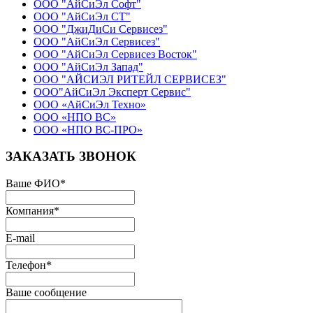
ООО "АйСиЭл Софт"
ООО "АйСиЭл СТ"
ООО "ДжиДиСи Сервисез"
ООО "АйСиЭл Сервисез"
ООО "АйСиЭл Сервисез Восток"
ООО "АйСиЭл Запад"
ООО "АЙСИЭЛ РИТЕЙЛ СЕРВИСЕЗ"
ООО"АйСиЭл Эксперт Сервис"
ООО «АйСиЭл Техно»
ООО «НПО ВС»
ООО «НПО ВС-ПРО»
ЗАКАЗАТЬ ЗВОНОК
Ваше ФИО
*
Компания
*
E-mail
Телефон
*
Ваше сообщение