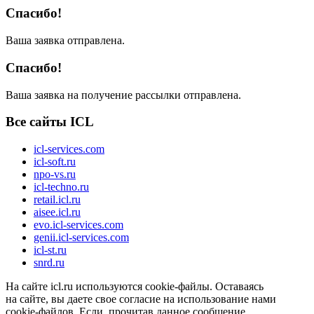
Спасибо!
Ваша заявка отправлена.
Спасибо!
Ваша заявка на получение рассылки отправлена.
Все сайты ICL
icl-services.com
icl-soft.ru
npo-vs.ru
icl-techno.ru
retail.icl.ru
aisee.icl.ru
evo.icl-services.com
genii.icl-services.com
icl-st.ru
snrd.ru
На сайте icl.ru используются cookie-файлы. Оставаясь
на сайте, вы даете свое согласие на использование нами
cookie-файлов. Если, прочитав данное сообщение,