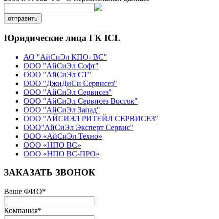
отправить
Юридические лица ГК ICL
АО "АйСиЭл КПО- ВС"
ООО "АйСиЭл Софт"
ООО "АйСиЭл СТ"
ООО "ДжиДиСи Сервисез"
ООО "АйСиЭл Сервисез"
ООО "АйСиЭл Сервисез Восток"
ООО "АйСиЭл Запад"
ООО "АЙСИЭЛ РИТЕЙЛ СЕРВИСЕЗ"
ООО"АйСиЭл Эксперт Сервис"
ООО «АйСиЭл Техно»
ООО «НПО ВС»
ООО «НПО ВС-ПРО»
ЗАКАЗАТЬ ЗВОНОК
Ваше ФИО
*
Компания
*