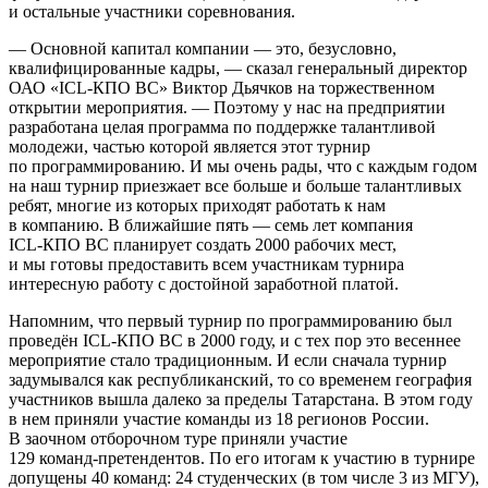
и остальные участники соревнования.
— Основной капитал компании — это, безусловно,
квалифицированные кадры, — сказал генеральный директор
ОАО «
ICL-КПО ВС
» Виктор Дьячков на торжественном
открытии мероприятия. — Поэтому у нас на предприятии
разработана целая программа по поддержке талантливой
молодежи, частью которой является этот турнир
по программированию. И мы очень рады, что с каждым годом
на наш турнир приезжает все больше и больше талантливых
ребят, многие из которых приходят работать к нам
в компанию. В ближайшие пять — семь лет компания
ICL-КПО ВС
планирует создать 2000 рабочих мест,
и мы готовы предоставить всем участникам турнира
интересную работу с достойной заработной платой.
Напомним, что первый турнир по программированию был
проведён
ICL-КПО ВС
в 2000 году, и с тех пор это весеннее
мероприятие стало традиционным. И если сначала турнир
задумывался как республиканский, то со временем география
участников вышла далеко за пределы Татарстана. В этом году
в нем приняли участие команды из 18 регионов России.
В заочном отборочном туре приняли участие
129
команд-претендентов
. По его итогам к участию в турнире
допущены 40 команд: 24 студенческих (в том числе 3 из МГУ),