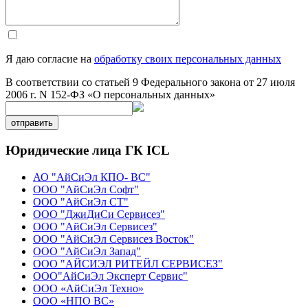
Я даю согласие на
обработку своих персональных данных
В соответствии со статьей 9 Федерального закона от 27 июля
2006 г. N 152-ФЗ «О персональных данных»
отправить
Юридические лица ГК ICL
АО "АйСиЭл КПО- ВС"
ООО "АйСиЭл Софт"
ООО "АйСиЭл СТ"
ООО "ДжиДиСи Сервисез"
ООО "АйСиЭл Сервисез"
ООО "АйСиЭл Сервисез Восток"
ООО "АйСиЭл Запад"
ООО "АЙСИЭЛ РИТЕЙЛ СЕРВИСЕЗ"
ООО"АйСиЭл Эксперт Сервис"
ООО «АйСиЭл Техно»
ООО «НПО ВС»