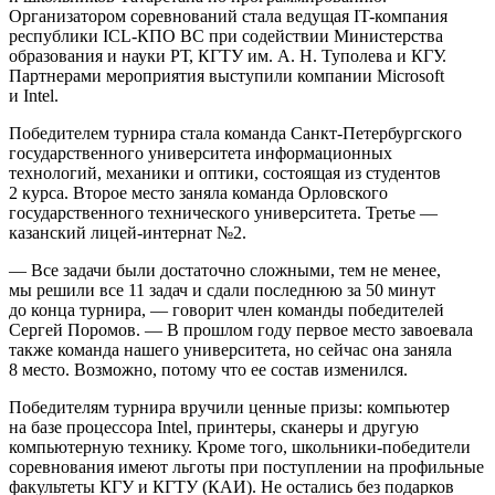
Организатором соревнований стала ведущая
IT-компания
республики
ICL-КПО ВС
при содействии Министерства
образования и науки РТ, КГТУ им. А. Н. Туполева и КГУ.
Партнерами мероприятия выступили компании Microsoft
и Intel.
Победителем турнира стала команда
Санкт-Петербургского
государственного университета информационных
технологий, механики и оптики, состоящая из студентов
2 курса. Второе место заняла команда Орловского
государственного технического университета. Третье —
казанский
лицей-интернат
№2.
— Все задачи были достаточно сложными, тем не менее,
мы решили все 11 задач и сдали последнюю за 50 минут
до конца турнира, — говорит член команды победителей
Сергей Поромов. — В прошлом году первое место завоевала
также команда нашего университета, но сейчас она заняла
8 место. Возможно, потому что ее состав изменился.
Победителям турнира вручили ценные призы: компьютер
на базе процессора Intel, принтеры, сканеры и другую
компьютерную технику. Кроме того, школьники-победители
соревнования имеют льготы при поступлении на профильные
факультеты КГУ и КГТУ (КАИ). Не остались без подарков