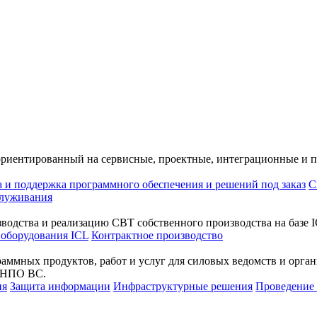
ориентированный на сервисные, проектные, интеграционные и 
а и поддержка программного обеспечения и решений под заказ
С
служивания
водства и реализацию СВТ собственного производства на базе I
 оборудования ICL
Контрактное производство
раммных продуктов, работ и услуг для силовых ведомств и орг
а НПО ВС.
ия
Защита информации
Инфраструктурные решения
Проведени