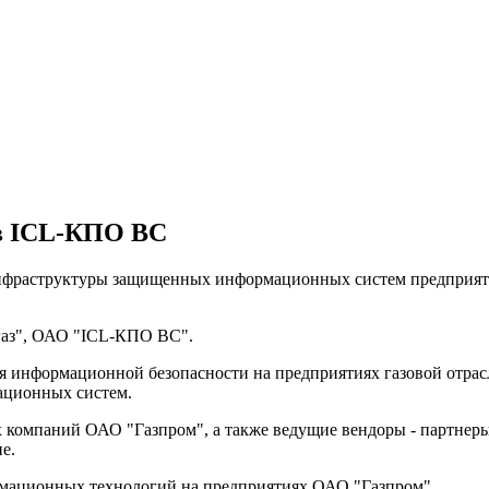
в ICL-КПО ВС
нфраструктуры защищенных информационных систем предприятий
газ", ОАО "ICL-КПО ВС".
ия информационной безопасности на предприятиях газовой отр
ационных систем.
х компаний ОАО "Газпром", а также ведущие вендоры - партнер
ие.
мационных технологий на предприятиях ОАО "Газпром".