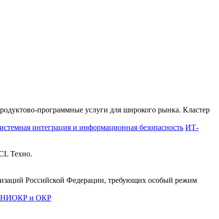
продуктово-программные услуги для широкого рынка. Кластер
истемная интеграция и информационная безопасность
ИТ-
CL Техно.
анизаций Российской Федерации, требующих особый режим
е НИОКР и ОКР