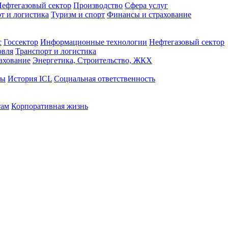
ефтегазовый сектор
Производство
Сфера услуг
т и логистика
Туризм и спорт
Финансы и страхование
с
Госсектор
Информационные технологии
Нефтегазовый сектор
овля
Транспорт и логистика
ахование
Энергетика, Строительство, ЖКХ
ты
История ICL
Социальная ответственность
там
Корпоративная жизнь