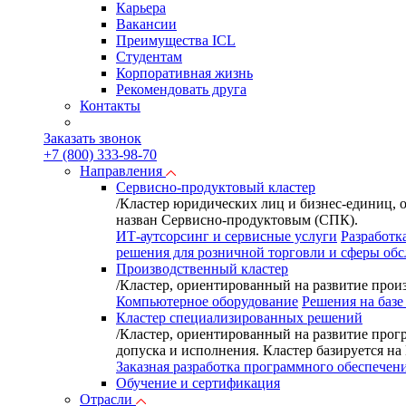
Карьера
Вакансии
Преимущества ICL
Студентам
Корпоративная жизнь
Рекомендовать друга
Контакты
Заказать звонок
+7 (800) 333-98-70
Направления
Сервисно-продуктовый кластер
/
Кластер юридических лиц и бизнес-единиц, 
назван Сервисно-продуктовым (СПК).
ИТ-аутсорсинг и сервисные услуги
Разработк
решения для розничной торговли и сферы об
Производственный кластер
/
Кластер, ориентированный на развитие произ
Компьютерное оборудование
Решения на базе
Кластер специализированных решений
/
Кластер, ориентированный на развитие прог
допуска и исполнения. Кластер базируется н
Заказная разработка программного обеспечен
Обучение и сертификация
Отрасли