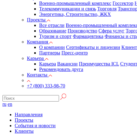
Военно-промышленный комплекс
Госсектор
Н
Телекоммуникации и связь
Торговля
Транспор
Энергетика, Строительство, ЖКХ
Проекты
Все отрасли
Военно-промышленный комплек
Образование
Производство
Сфера услуг
Торг
Туризм и спорт
Фармацевтика
Финансы и стр
Компания
О компании
Сертификаты и лицензии
Клиен
Партнеры
Пресс-центр
Карьера
Карьера
Вакансии
Преимущества ICL
Студен
Рекомендовать друга
Контакты
+7 (800) 333-98-70
ru
en
Направления
Проекты
События и новости
Клиенты