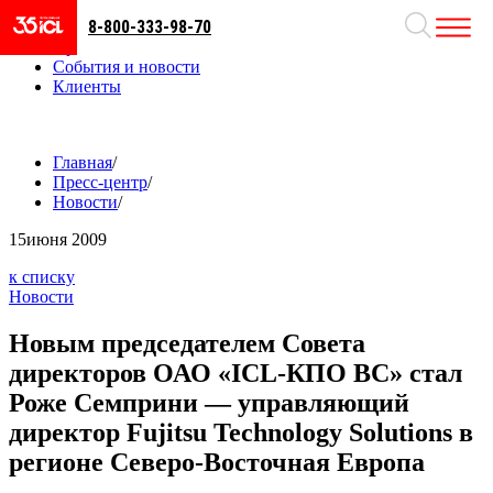
8-800-333-98-70
Направления
Проекты
События и новости
Клиенты
Главная
/
Пресс-центр
/
Новости
/
15
июня 2009
к списку
Новости
Новым председателем Совета
директоров ОАО «ICL-КПО ВС» стал
Роже Семприни — управляющий
директор Fujitsu Technology Solutions в
регионе Северо-Восточная Европа