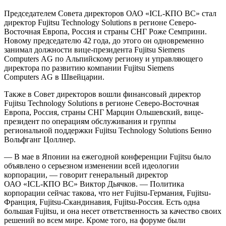
Председателем Совета директоров ОАО «
ICL-КПО ВС
» стал
директор Fujitsu Technology Solutions в регионе Северо-
Восточная Европа, Россия и страны СНГ Роже Семприни.
Новому председателю 42 года, до этого он одновременно
занимал должности
вице-президента
Fujitsu Siemens
Computers AG по Альпийскому региону и управляющего
директора по развитию компании Fujitsu Siemens
Computers AG в Швейцарии.
Также в Совет директоров вошли финансовый директор
Fujitsu Technology Solutions в регионе Северо-Восточная
Европа, Россия, страны СНГ Марцин Ольшевский, вице-
президент по операциям обслуживания и группы
региональной поддержки Fujitsu Technology Solutions Бенно
Вольфганг Цоллнер.
— В мае в Японии на ежегодной конференции Fujitsu было
объявлено о серьезном изменении всей идеологии
корпорации, — говорит генеральный директор
ОАО «
ICL-КПО ВС
» Виктор Дьячков. — Политика
корпорации сейчас такова, что нет Fujitsu-Германия, Fujitsu-
Франция, Fujitsu-Скандинавия, Fujitsu-Россия. Есть одна
большая Fujitsu, и она несет ответственность за качество своих
решений во всем мире. Кроме того, на форуме были