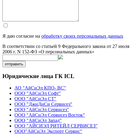
Я даю согласие на
обработку своих персональных данных
В соответствии со статьей 9 Федерального закона от 27 июля
2006 г. N 152-ФЗ «О персональных данных»
отправить
Юридические лица ГК ICL
АО "АйСиЭл КПО- ВС"
ООО "АйСиЭл Софт"
ООО "АйСиЭл СТ"
ООО "ДжиДиСи Сервисез"
ООО "АйСиЭл Сервисез"
ООО "АйСиЭл Сервисез Восток"
ООО "АйСиЭл Запад"
ООО "АЙСИЭЛ РИТЕЙЛ СЕРВИСЕЗ"
ООО"АйСиЭл Эксперт Сервис"