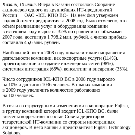
Казань, 10 июня
. Вчера в Казани состоялось Собрание
акционеров одного из крупнейших
ИТ-предприятий
России — ОАО «
ICL-КПО ВС
». На нем был утвержден
годовой отчет предприятия за 2008 год. Было отмечено, что
объем реализации услуг и оборудования компании
в истекшем году вырос на 32% по сравнению с объемами
2007 года, достигнув 1 798,2 млн. рублей, а чистая прибыль
cоставила 45,6 млн. рублей.
Наибольший рост в 2008 году показали такие направления
деятельности компании, как экспортные услуги (114%),
проектирование и создание инженерных сетей (98%),
системная интеграция (65%), консалтинг и внедрение (35%).
Число сотрудников
ICL-КПО ВС
в 2008 году выросло
на 10% и достигло 1036 человек. В планах компании
в 2009 году увеличить количество работающих
на 100 человек.
В связи со структурными изменениями в корпорации Fujitsu,
в группу компаний которой входит
ICL-КПО ВС
, были
внесены коррективы в состав Совета директоров
татарстанской
ИТ-компании
со стороны иностранных
акционеров. В него вошли 3 представителя Fujitsu Technology
Solutions.