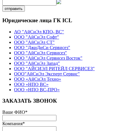
отправить
Юридические лица ГК ICL
АО "АйСиЭл КПО- ВС"
ООО "АйСиЭл Софт"
ООО "АйСиЭл СТ"
ООО "ДжиДиСи Сервисез"
ООО "АйСиЭл Сервисез"
ООО "АйСиЭл Сервисез Восток"
ООО "АйСиЭл Запад"
ООО "АЙСИЭЛ РИТЕЙЛ СЕРВИСЕЗ"
ООО"АйСиЭл Эксперт Сервис"
ООО «АйСиЭл Техно»
ООО «НПО ВС»
ООО «НПО ВС-ПРО»
ЗАКАЗАТЬ ЗВОНОК
Ваше ФИО
*
Компания
*