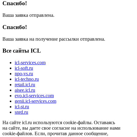
Спасибо!
Ваша заявка отправлена.
Спасибо!
Ваша заявка на получение рассылки отправлена.
Все сайты ICL
icl-services.com
icl-soft.ru
npo-vs.ru
icl-techno.ru
retail.icl.ru
aisee.icl.ru
evo.icl-services.com
genii.icl-services.com
icl-st.ru
snrd.ru
На сайте icl.ru используются cookie-файлы. Оставаясь
на сайте, вы даете свое согласие на использование нами
cookie-файлов. Если, прочитав данное сообщение,