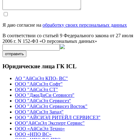
Я даю согласие на
обработку своих персональных данных
В соответствии со статьей 9 Федерального закона от 27 июля
2006 г. N 152-ФЗ «О персональных данных»
отправить
Юридические лица ГК ICL
АО "АйСиЭл КПО- ВС"
ООО "АйСиЭл Софт"
ООО "АйСиЭл СТ"
ООО "ДжиДиСи Сервисез"
ООО "АйСиЭл Сервисез"
ООО "АйСиЭл Сервисез Восток"
ООО "АйСиЭл Запад"
ООО "АЙСИЭЛ РИТЕЙЛ СЕРВИСЕЗ"
ООО"АйСиЭл Эксперт Сервис"
ООО «АйСиЭл Техно»
ООО «НПО ВС»