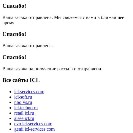
Спасибо!
Ваша заявка отправлена. Мы свяжемся с вами в ближайшее
время
Спасибо!
Ваша заявка отправлена.
Спасибо!
Ваша заявка на получение рассылки отправлена.
Все сайты ICL
icl-services.com
icl-soft.ru
npo-vs.ru
icl-techno.ru
retail.icl.ru
aisee.icl.ru
evo.icl-services.com
genii.icl-services.com