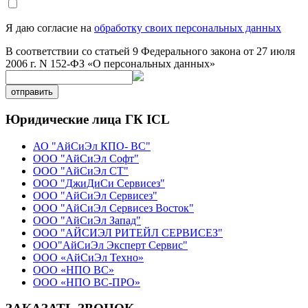
Я даю согласие на
обработку своих персональных данных
В соответствии со статьей 9 Федерального закона от 27 июля
2006 г. N 152-ФЗ «О персональных данных»
отправить
Юридические лица ГК ICL
АО "АйСиЭл КПО- ВС"
ООО "АйСиЭл Софт"
ООО "АйСиЭл СТ"
ООО "ДжиДиСи Сервисез"
ООО "АйСиЭл Сервисез"
ООО "АйСиЭл Сервисез Восток"
ООО "АйСиЭл Запад"
ООО "АЙСИЭЛ РИТЕЙЛ СЕРВИСЕЗ"
ООО"АйСиЭл Эксперт Сервис"
ООО «АйСиЭл Техно»
ООО «НПО ВС»
ООО «НПО ВС-ПРО»