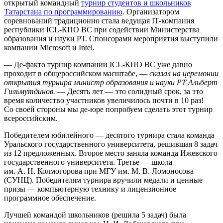
открытый командный
турнир студентов и школьников
Татарстана по программированию
. Организатором
соревнований традиционно стала ведущая
IT-компания
республики
ICL-КПО ВС
при содействии Министерства
образования и науки РТ. Спонсорами мероприятия выступили
компании Microsoft и Intel.
— Де-факто турнир компании
ICL-КПО ВС
уже давно
проходит в общероссийском масштабе, —
сказал на церемонии
открытия турнира министр образования и науки РТ Альберт
Гильмутдинов.
— Десять лет — это солидный срок, за это
время количество участников увеличилось почти в 10 раз!
Со своей стороны мы
де-юре
попробуем сделать этот турнир
всероссийским.
Победителем юбилейного — десятого турнира стала команда
Уральского государственного университета, решившая 8 задач
из 12 предложенных. Второе место заняла команда Ижевского
государственного университета. Третье — школа
им. А. Н. Колмогорова при МГУ им. М. В. Ломоносова
(СУНЦ). Победителям турнира вручили медали и ценные
призы — компьютерную технику и лицензионное
программное обеспечение.
Лучшей командой школьников (решила 5 задач) была