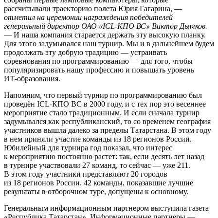
рассчитывали траекторию полета Юрия Гагарина, —
отметил на церемонии награждения победителей
генеральный директор ОАО «
ICL-КПО ВС
» Виктор Дьячков.
— И наша компания старается держать эту высокую планку.
Для этого задумывался наш турнир. Мы и в дальнейшем будем
продолжать эту добрую традицию — устраивать
соревнования по программированию — для того, чтобы
популяризировать нашу профессию и повышать уровень
ИТ-образования
.
Напомним, что первый турнир по программированию был
проведён
ICL-КПО ВС
в 2000 году, и с тех пор это весеннее
мероприятие стало традиционным. И если сначала турнир
задумывался как республиканский, то со временем география
участников вышла далеко за пределы Татарстана. В этом году
в нем приняли участие команды из 18 регионов России.
Юбилейный для турнира год показал, что интерес
к мероприятию постоянно растет: так, если десять лет назад
в турнире участвовали 27 команд, то сейчас — уже 211.
В этом году участники представляют 20 городов
из 18 регионов России. 42 команды, показавшие лучшие
результаты в отборочном туре, допущены к основному.
Генеральным информационным партнером выступила газета
«Республика Татарстан». Информационные партнеры —