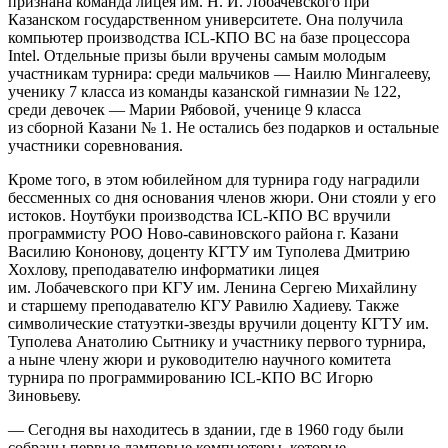
признана команда лицея им. Н. И. Лобачевского при
Казанском государственном университете. Она получила
компьютер производства
ICL-КПО ВС
на базе процессора
Intel. Отдельные призы были вручены самым молодым
участникам турнира: среди мальчиков — Наилю Мингалееву,
ученику 7 класса из команды казанской гимназии № 122,
среди девочек — Марии Рябовой, ученице 9 класса
из сборной Казани № 1. Не остались без подарков и остальные
участники соревнования.
Кроме того, в этом юбилейном для турнира году наградили
бессменных со дня основания членов жюри. Они стояли у его
истоков. Ноутбуки производства
ICL-КПО ВС
вручили
программисту РОО Ново-савиновского района г. Казани
Василию Кононову, доценту КГТУ им Туполева Дмитрию
Хохлову, преподавателю информатики лицея
им. Лобачевского при КГУ им. Ленина Сергею Михайлину
и старшему преподавателю КГУ Равилю Хадиеву. Также
символические статуэтки-звезды вручили доценту КГТУ им.
Туполева Анатолию Сытнику и участнику первого турнира,
а ныне члену жюри и руководителю научного комитета
турнира по программированию
ICL-КПО ВС
Игорю
Зиновьеву.
— Сегодня вы находитесь в здании, где в 1960 году были
собраны первые ламповые компьютеры, которые