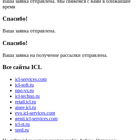
Ваша заявка отправлена. Мы свяжемся с вами в ближайшее
время
Спасибо!
Ваша заявка отправлена.
Спасибо!
Ваша заявка на получение рассылки отправлена.
Все сайты ICL
icl-services.com
icl-soft.ru
npo-vs.ru
icl-techno.ru
retail.icl.ru
aisee.icl.ru
evo.icl-services.com
genii.icl-services.com
icl-st.ru
snrd.ru