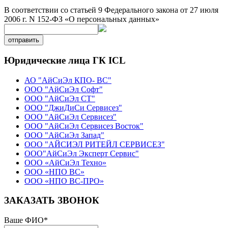
В соответствии со статьей 9 Федерального закона от 27 июля
2006 г. N 152-ФЗ «О персональных данных»
отправить
Юридические лица ГК ICL
АО "АйСиЭл КПО- ВС"
ООО "АйСиЭл Софт"
ООО "АйСиЭл СТ"
ООО "ДжиДиСи Сервисез"
ООО "АйСиЭл Сервисез"
ООО "АйСиЭл Сервисез Восток"
ООО "АйСиЭл Запад"
ООО "АЙСИЭЛ РИТЕЙЛ СЕРВИСЕЗ"
ООО"АйСиЭл Эксперт Сервис"
ООО «АйСиЭл Техно»
ООО «НПО ВС»
ООО «НПО ВС-ПРО»
ЗАКАЗАТЬ ЗВОНОК
Ваше ФИО
*