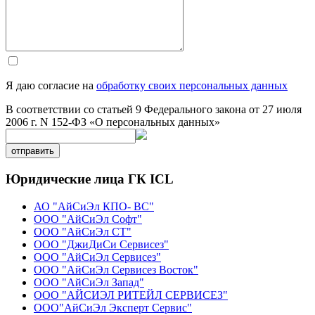
Я даю согласие на
обработку своих персональных данных
В соответствии со статьей 9 Федерального закона от 27 июля
2006 г. N 152-ФЗ «О персональных данных»
отправить
Юридические лица ГК ICL
АО "АйСиЭл КПО- ВС"
ООО "АйСиЭл Софт"
ООО "АйСиЭл СТ"
ООО "ДжиДиСи Сервисез"
ООО "АйСиЭл Сервисез"
ООО "АйСиЭл Сервисез Восток"
ООО "АйСиЭл Запад"
ООО "АЙСИЭЛ РИТЕЙЛ СЕРВИСЕЗ"
ООО"АйСиЭл Эксперт Сервис"