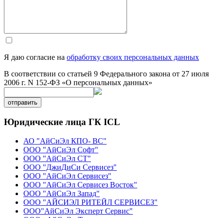
Я даю согласие на
обработку своих персональных данных
В соответствии со статьей 9 Федерального закона от 27 июля
2006 г. N 152-ФЗ «О персональных данных»
отправить
Юридические лица ГК ICL
АО "АйСиЭл КПО- ВС"
ООО "АйСиЭл Софт"
ООО "АйСиЭл СТ"
ООО "ДжиДиСи Сервисез"
ООО "АйСиЭл Сервисез"
ООО "АйСиЭл Сервисез Восток"
ООО "АйСиЭл Запад"
ООО "АЙСИЭЛ РИТЕЙЛ СЕРВИСЕЗ"
ООО"АйСиЭл Эксперт Сервис"