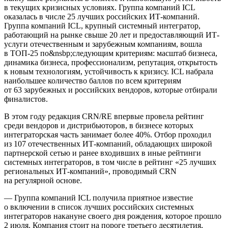
в текущих кризисных условиях. Группа компаний ICL
оказалась в числе 25 лучших российских ИТ-компаний.
Группа компаний ICL, крупный системный интегратор,
работающий на рынке свыше 20 лет и предоставляющий ИТ-
услуги отечественным и зарубежным компаниям, вошла
в ТОП-25 по&nsbp;следующим критериям: масштаб бизнеса,
динамика бизнеса, профессионализм, репутация, открытость
к новым технологиям, устойчивость к кризису. ICL набрала
наибольшее количество баллов по всем критериям
от 63 зарубежных и российских вендоров, которые отбирали
финалистов.
В этом году редакция CRN/RE впервые провела рейтинг
среди вендоров и дистрибьюторов, в бизнесе которых
интеграторская часть занимает более 40%. Отбор проходил
из 107 отечественных ИТ-компаний, обладающих широкой
партнерской сетью и ранее входивших в иные рейтинги
системных интеграторов, в том числе в рейтинг «25 лучших
региональных ИТ-компаний», проводимый CRN
на регулярной основе.
— Группа компаний ICL получила приятное известие
о включении в список лучших российских системных
интеграторов накануне своего дня рождения, которое прошло
2 июля. Компания стоит на пороге третьего десятилетия,