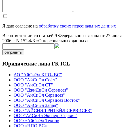
Я даю согласие на
обработку своих персональных данных
В соответствии со статьей 9 Федерального закона от 27 июля
2006 г. N 152-ФЗ «О персональных данных»
отправить
Юридические лица ГК ICL
АО "АйСиЭл КПО- ВС"
ООО "АйСиЭл Софт"
ООО "АйСиЭл СТ"
ООО "ДжиДиСи Сервисез"
ООО "АйСиЭл Сервисез"
ООО "АйСиЭл Сервисез Восток"
ООО "АйСиЭл Запад"
ООО "АЙСИЭЛ РИТЕЙЛ СЕРВИСЕЗ"
ООО"АйСиЭл Эксперт Сервис"
ООО «АйСиЭл Техно»
ООО «НПО ВС»