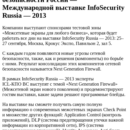
Международной выставке InfoSecurity
Russia — 2013
Компании выступают спонсорами тестовой зоны
«Межсетевые экраны для любого бизнеса», которая будет
работать все дни на выставке InfoSecurity Russia — 2013: 25–
27 сентября, Москва, Крокус Экспо, Павильон 2, зал 5.
С каждым годом появляются новые угрозы сетевой
безопасности, также, как и решения (компоненты) по борьбе
с ними. Результат консолидации этих компонентов сетевой
безопасности называется Next Generation Firewall.
В рамках InfoSecurity Russia — 2013 эксперты
ICL-КПО ВС
выступят с темой «Next Generation Firewall»
(Межсетевой экран нового поколения) и продемонстрируют
гостям выставки, какие задачи решают программные блейды.
На выставке вы сможете получить самую полную
информацию о современных межсетевых экранах Check Point
и множестве других функций: Application Control (контроль
приложений), DLP (система предотвращения утечки важной
информации из корпоративной сети), IPS (система