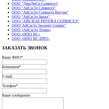
ООО "ДжиДиСи Сервисез"
ООО "АйСиЭл Сервисез"
ООО "АйСиЭл Сервисез Восток"
ООО "АйСиЭл Запад"
ООО "АЙСИЭЛ РИТЕЙЛ СЕРВИСЕЗ"
ООО"АйСиЭл Эксперт Сервис"
ООО «АйСиЭл Техно»
ООО «НПО ВС»
ООО «НПО ВС-ПРО»
ЗАКАЗАТЬ ЗВОНОК
Ваше ФИО
*
Компания
*
E-mail
Телефон
*
Ваше сообщение