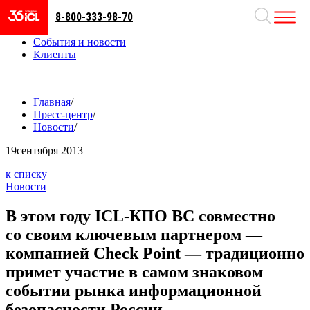
8-800-333-98-70
Направления
Проекты
События и новости
Клиенты
Главная
/
Пресс-центр
/
Новости
/
19
сентября 2013
к списку
Новости
В этом году ICL-КПО ВС совместно
со своим ключевым партнером —
компанией Check Point — традиционно
примет участие в самом знаковом
событии рынка информационной
безопасности России —