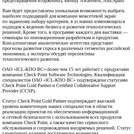
предотвращения вторжений), Identity Аwareness, Anti-Spam.
Вам будет предоставлена уникальная возможность выбрать
наиболее подходящий для компании межсетевой экран
по заданному набору критериев, в условиях изменяющихся
подходов к ведению бизнеса и развития технологических
решений. Кроме того, в программе каждого дня выставки —
семинары по инновационным разработкам и продуктам.
Консалтинговые аналитические агентства представят
прогнозы развития спроса в различных сегментах российской
экономики, а эксперты обсудят перспективы
технологического развития.
ОАО «
ICL-КПО ВС
» более чем 15 лет работает с продуктами
компании Check Point Software Technologies. Квалификация
специалистов ОАО «
ICL-КПО ВС
» подтверждена статусами
Check Point Gold Partner и Certified Collaborative Support
Provider (CCSP).
Статус Check Point Gold Partner подтверждает высокий
уровень компетенции наших специалистов в области
реализации проектов по обеспечению информационной
и сетевой безопасности с использованием всех продуктов
компании Check Point, а также качество сервисного
обслуживания и сопровождения внедряемых решений. Статус
гарантирует наличие достаточного количества