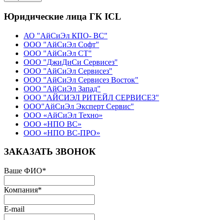
Юридические лица ГК ICL
АО "АйСиЭл КПО- ВС"
ООО "АйСиЭл Софт"
ООО "АйСиЭл СТ"
ООО "ДжиДиСи Сервисез"
ООО "АйСиЭл Сервисез"
ООО "АйСиЭл Сервисез Восток"
ООО "АйСиЭл Запад"
ООО "АЙСИЭЛ РИТЕЙЛ СЕРВИСЕЗ"
ООО"АйСиЭл Эксперт Сервис"
ООО «АйСиЭл Техно»
ООО «НПО ВС»
ООО «НПО ВС-ПРО»
ЗАКАЗАТЬ ЗВОНОК
Ваше ФИО
*
Компания
*
E-mail