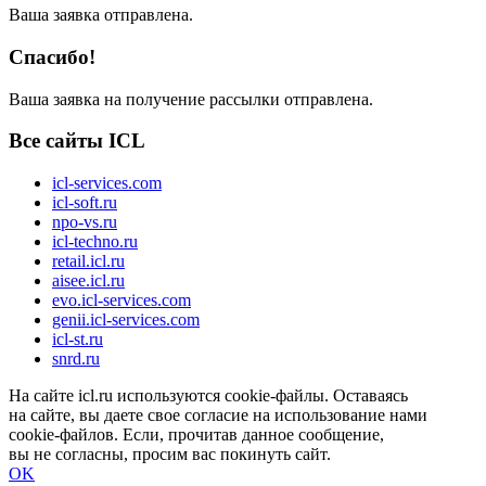
Ваша заявка отправлена.
Спасибо!
Ваша заявка на получение рассылки отправлена.
Все сайты ICL
icl-services.com
icl-soft.ru
npo-vs.ru
icl-techno.ru
retail.icl.ru
aisee.icl.ru
evo.icl-services.com
genii.icl-services.com
icl-st.ru
snrd.ru
На сайте icl.ru используются cookie-файлы. Оставаясь
на сайте, вы даете свое согласие на использование нами
cookie-файлов. Если, прочитав данное сообщение,
вы не согласны, просим вас покинуть сайт.
OK