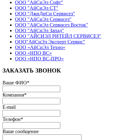
ООО "АйСиЭл Софт"
ООО "АйСиЭл СТ"
ООО "ДжиДиСи Сервисез"
ООО "АйСиЭл Сервисез"
ООО "АйСиЭл Сервисез Восток"
ООО "АйСиЭл Запад"
ООО "АЙСИЭЛ РИТЕЙЛ СЕРВИСЕЗ"
ООО"АйСиЭл Эксперт Сервис"
ООО «АйСиЭл Техно»
ООО «НПО ВС»
ООО «НПО ВС-ПРО»
ЗАКАЗАТЬ ЗВОНОК
Ваше ФИО
*
Компания
*
E-mail
Телефон
*
Ваше сообщение