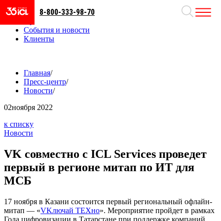
8-800-333-98-70
Направления
Проекты
События и новости
Клиенты
Главная
/
Пресс-центр
/
Новости
/
02
ноября 2022
к списку
Новости
VK совместно с ICL Services проведет
первый в регионе митап по ИТ для
МСБ
17 ноября в Казани состоится первый региональный офлайн-
митап — «
VKлючай ТЕХно
». Мероприятие пройдет в рамках
Года цифровизации в Татарстане при поддержке компаний