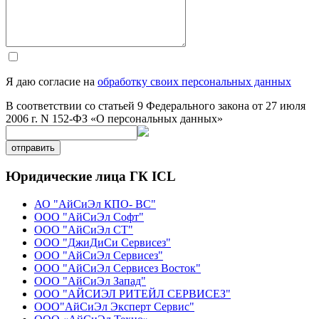
Я даю согласие на
обработку своих персональных данных
В соответствии со статьей 9 Федерального закона от 27 июля
2006 г. N 152-ФЗ «О персональных данных»
отправить
Юридические лица ГК ICL
АО "АйСиЭл КПО- ВС"
ООО "АйСиЭл Софт"
ООО "АйСиЭл СТ"
ООО "ДжиДиСи Сервисез"
ООО "АйСиЭл Сервисез"
ООО "АйСиЭл Сервисез Восток"
ООО "АйСиЭл Запад"
ООО "АЙСИЭЛ РИТЕЙЛ СЕРВИСЕЗ"
ООО"АйСиЭл Эксперт Сервис"